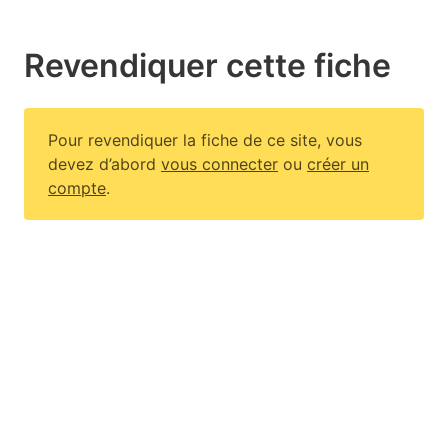
Revendiquer cette fiche
Pour revendiquer la fiche de ce site, vous
devez d’abord
vous connecter
ou
créer un
compte
.