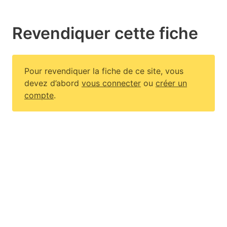
Revendiquer cette fiche
Pour revendiquer la fiche de ce site, vous
devez d’abord
vous connecter
ou
créer un
compte
.