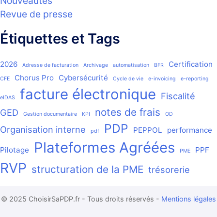
Nouveautés
Revue de presse
Étiquettes et Tags
2026
Certification
Adresse de facturation
Archivage
automatisation
BFR
Chorus Pro
Cybersécurité
CFE
Cycle de vie
e-invoicing
e-reporting
facture électronique
Fiscalité
eIDAS
notes de frais
GED
Gestion documentaire
KPI
OD
PDP
Organisation interne
PEPPOL
performance
pdf
Plateformes Agréées
Pilotage
PPF
PME
RVP
structuration de la PME
trésorerie
© 2025 ChoisirSaPDP.fr - Tous droits réservés -
Mentions légales