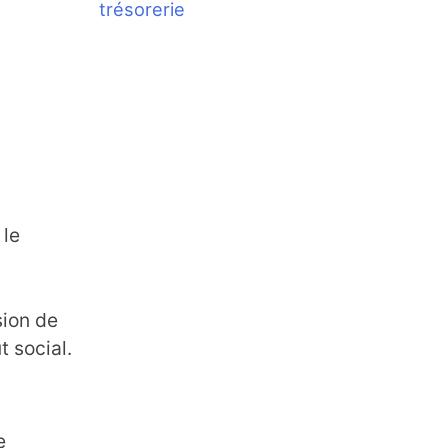
trésorerie
 le
sion de
t social.
e