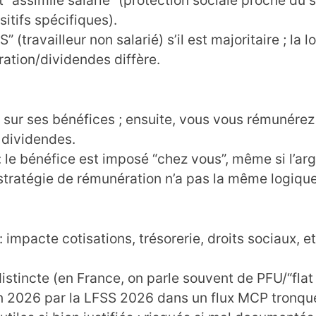
 “assimilé salarié” (protection sociale proche du s
tifs spécifiques).
” (travailleur non salarié) s’il est majoritaire ; la 
ration/dividendes diffère.
ôt sur ses bénéfices ; ensuite, vous vous rémunére
s dividendes.
: le bénéfice est imposé “chez vous”, même si l’ar
a stratégie de rémunération n’a pas la même logique
: impacte cotisations, trésorerie, droits sociaux, et
distincte (en France, on parle souvent de PFU/“flat 
 2026 par la LFSS 2026 dans un flux MCP tronqué