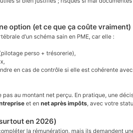
 utiles si bien justifiés ; risqués si mal documentés
ne option (et ce que ça coûte vraiment)
tébrale d’un schéma sain en PME, car elle :
pilotage perso + trésorerie),
x,
dre en cas de contrôle si elle est cohérente avec
mite pas au montant net perçu. En pratique, une déci
ntreprise
et en
net après impôts
, avec votre statu
 (surtout en 2026)
 compléter la rémunération, mais ils demandent un