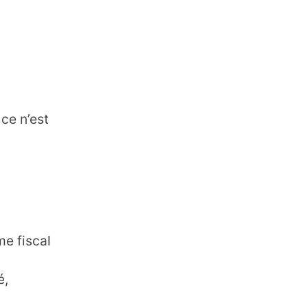
 ce n’est
e fiscal
é,