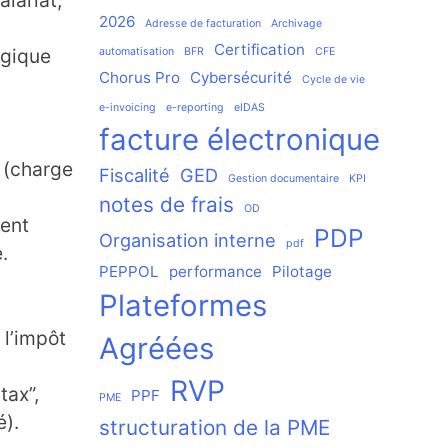
alariat,
2026
Adresse de facturation
Archivage
Certification
logique
automatisation
BFR
CFE
Chorus Pro
Cybersécurité
Cycle de vie
e-invoicing
e-reporting
eIDAS
facture électronique
z (charge
Fiscalité
GED
Gestion documentaire
KPI
notes de frais
OD
gent
PDP
Organisation interne
pdf
.
PEPPOL
performance
Pilotage
Plateformes
 l’impôt
Agréées
RVP
tax”,
PPF
PME
).
structuration de la PME