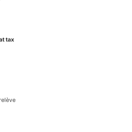
at tax
relève