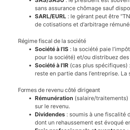
SAS/SASU
: le président est souvent
sans assurance chômage sauf disposi
SARL/EURL
: le gérant peut être “TNS
de cotisations et d’arbitrage rémuné
Régime fiscal de la société
Société à l’IS
: la société paie l’imp
pour la société) et/ou distribuez de
Société à l’IR
(cas plus spécifiques) 
reste en partie dans l’entreprise. L
Formes de revenu côté dirigeant
Rémunération
(salaire/traitements) 
sur le revenu.
Dividendes
: soumis à une fiscalité 
dont un rehaussement est évoqué en