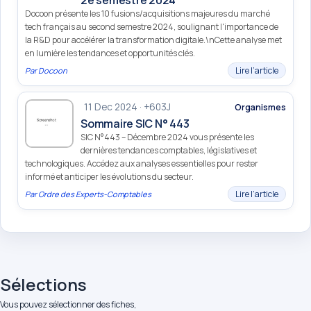
Docoon présente les 10 fusions/acquisitions majeures du marché
tech français au second semestre 2024, soulignant l'importance de
la R&D pour accélérer la transformation digitale.\nCette analyse met
en lumière les tendances et opportunités clés.
Lire l’article
Par
Docoon
11 Dec 2024 · +603J
Organismes
Sommaire SIC N° 443
SIC N°443 – Décembre 2024 vous présente les
dernières tendances comptables, législatives et
technologiques. Accédez aux analyses essentielles pour rester
informé et anticiper les évolutions du secteur.
Lire l’article
Par
Ordre des Experts-Comptables
Sélections
Vous pouvez sélectionner des fiches,