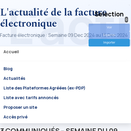
L'actualité de la facture
Selection
électronique
0
Voir
Facture électronique : Semaine 09 Dec 2024 au 15 Dec 2024
Exporter
Importer
Accueil
Blog
Actualités
Liste des Plateformes Agréées (ex-PDP)
Liste avec tarifs annoncés
Proposer un site
Accès privé
3 COMMUNIQUÉS – SEMAINE DU 09