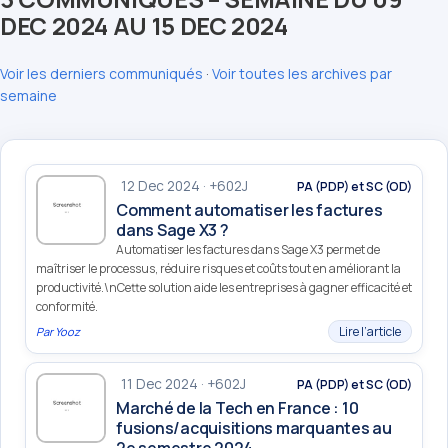
DEC 2024 AU 15 DEC 2024
Voir les derniers communiqués
·
Voir toutes les archives par
semaine
12 Dec 2024 · +602J
PA (PDP) et SC (OD)
Comment automatiser les factures
dans Sage X3 ?
Automatiser les factures dans Sage X3 permet de
maîtriser le processus, réduire risques et coûts tout en améliorant la
productivité.\nCette solution aide les entreprises à gagner efficacité et
conformité.
Lire l’article
Par
Yooz
11 Dec 2024 · +602J
PA (PDP) et SC (OD)
Marché de la Tech en France : 10
fusions/acquisitions marquantes au
2e semestre 2024