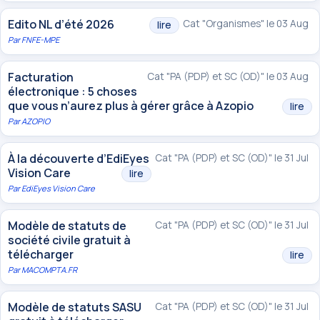
Edito NL d’été 2026
Cat "Organismes" le 03 Aug
lire
Par
FNFE-MPE
Facturation
Cat "PA (PDP) et SC (OD)" le 03 Aug
électronique : 5 choses
que vous n’aurez plus à gérer grâce à Azopio
lire
Par
AZOPIO
À la découverte d’EdiEyes
Cat "PA (PDP) et SC (OD)" le 31 Jul
Vision Care
lire
Par
EdiEyes Vision Care
Modèle de statuts de
Cat "PA (PDP) et SC (OD)" le 31 Jul
société civile gratuit à
télécharger
lire
Par
MACOMPTA.FR
Modèle de statuts SASU
Cat "PA (PDP) et SC (OD)" le 31 Jul