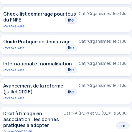
Check-list démarrage pour tous
Cat "Organismes" le 31 Jul
du FNFE
lire
Par
FNFE-MPE
Guide Pratique de démarrage
Cat "Organismes" le 31 Jul
lire
Par
FNFE-MPE
International et normalisation
Cat "Organismes" le 31 Jul
lire
Par
FNFE-MPE
Avancement de la réforme
Cat "Organismes" le 31 Jul
(juillet 2026)
lire
Par
FNFE-MPE
Droit à l’image en
Cat "PA (PDP) et SC (OD)" le 30 Jul
association : les bonnes
pratiques à adopter
lire
Par
MACOMPTA.FR