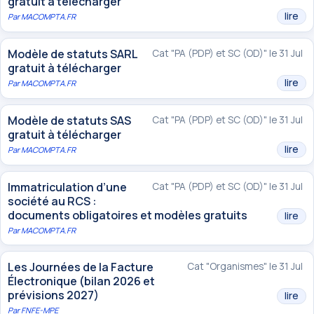
gratuit à télécharger
lire
Par
MACOMPTA.FR
Modèle de statuts SARL
Cat "PA (PDP) et SC (OD)" le 31 Jul
gratuit à télécharger
lire
Par
MACOMPTA.FR
Modèle de statuts SAS
Cat "PA (PDP) et SC (OD)" le 31 Jul
gratuit à télécharger
lire
Par
MACOMPTA.FR
Immatriculation d’une
Cat "PA (PDP) et SC (OD)" le 31 Jul
société au RCS :
documents obligatoires et modèles gratuits
lire
Par
MACOMPTA.FR
Les Journées de la Facture
Cat "Organismes" le 31 Jul
Électronique (bilan 2026 et
prévisions 2027)
lire
Par
FNFE-MPE