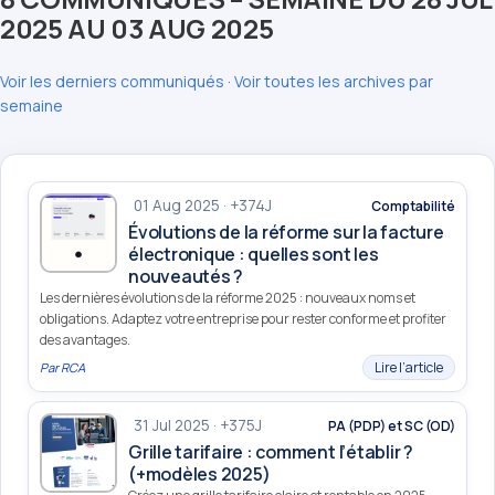
2025 AU 03 AUG 2025
Voir les derniers communiqués
·
Voir toutes les archives par
semaine
01 Aug 2025 · +374J
Comptabilité
Évolutions de la réforme sur la facture
électronique : quelles sont les
nouveautés ?
Les dernières évolutions de la réforme 2025 : nouveaux noms et
obligations. Adaptez votre entreprise pour rester conforme et profiter
des avantages.
Lire l’article
Par
RCA
31 Jul 2025 · +375J
PA (PDP) et SC (OD)
Grille tarifaire : comment l’établir ?
(+modèles 2025)