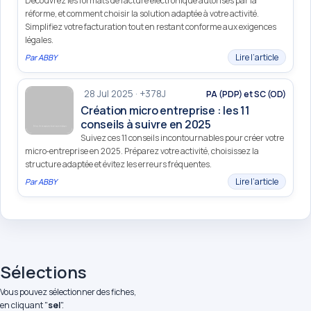
Découvrez les formats de facture électronique autorisés par la
réforme, et comment choisir la solution adaptée à votre activité.
Simplifiez votre facturation tout en restant conforme aux exigences
légales.
Lire l’article
Par
ABBY
28 Jul 2025 · +378J
PA (PDP) et SC (OD)
Création micro entreprise : les 11
conseils à suivre en 2025
Suivez ces 11 conseils incontournables pour créer votre
micro‑entreprise en 2025. Préparez votre activité, choisissez la
structure adaptée et évitez les erreurs fréquentes.
Lire l’article
Par
ABBY
Sélections
Vous pouvez sélectionner des fiches,
en cliquant "
sel
".