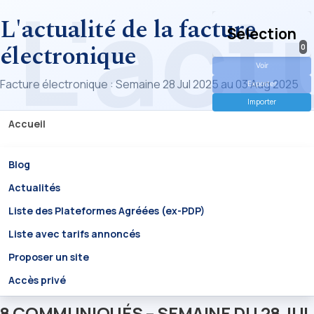
L'actualité de la facture
Selection
électronique
0
Voir
Facture électronique : Semaine 28 Jul 2025 au 03 Aug 2025
Exporter
Importer
Accueil
Blog
Actualités
Liste des Plateformes Agréées (ex-PDP)
Liste avec tarifs annoncés
Proposer un site
Accès privé
8 COMMUNIQUÉS – SEMAINE DU 28 JUL