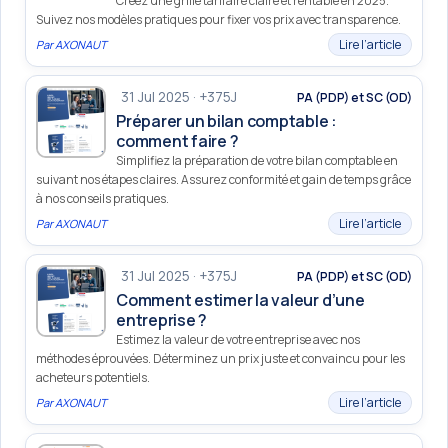
Créez une grille tarifaire claire et rentable en 2025.
Suivez nos modèles pratiques pour fixer vos prix avec transparence.
Lire l’article
Par
AXONAUT
31 Jul 2025 · +375J
PA (PDP) et SC (OD)
Préparer un bilan comptable :
comment faire ?
Simplifiez la préparation de votre bilan comptable en
suivant nos étapes claires. Assurez conformité et gain de temps grâce
à nos conseils pratiques.
Lire l’article
Par
AXONAUT
31 Jul 2025 · +375J
PA (PDP) et SC (OD)
Comment estimer la valeur d’une
entreprise ?
Estimez la valeur de votre entreprise avec nos
méthodes éprouvées. Déterminez un prix juste et convaincu pour les
acheteurs potentiels.
Lire l’article
Par
AXONAUT