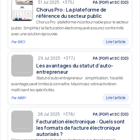
31 Jul 2025 · +375J
PA (PDP) et SC (OD)
Chorus Pro : La plateforme de
référence du secteur public
Chorus Pro : plateforme incontournable pour le secteur
public. Simplifiez la facturation électronique et assurez conformité
avec une solution éprouvée.
Lire l’article
Par
SRCI
29 Jul 2025 · +377J
PA (PDP) et SC (OD)
Les avantages du statut d’auto-
entrepreneur
Statut d’auto‑entrepreneur : simplification, fiscalité
avantageuse et limites à connaître. Maximisez votre activité en
maîtrisant les spécificités.
Lire l’article
Par
ABBY
28 Jul 2025 · +378J
PA (PDP) et SC (OD)
Facturation électronique : Quels sont
les formats de facture électronique
autorisés ?