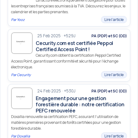
La facture électronique devient obligatoire pour toutes
les entreprises françaises soumises à la TVA. Découvrez les enjeux, le
calendrier et les parties prenantes.
Lire l’article
Par
Yooz
25 Feb 2025 · +529J
PA (PDP) et SC (OD)
Cecurity.com est certifiée Peppol
Certified Access Point !
Cecurity.com obtient la certification Peppol Certified
Access Point, garantissant conformité et sécurité pour l'échange
électronique.
Lire l’article
Par
Cecurity
24 Feb 2025 · +530J
PA (PDP) et SC (OD)
Engagement pour une gestion
forestière durable : notre certification
PEFC renouvelée
Doxallia renouvelle sa certification PEFC, assurant l'utilisation de
matières premières provenant de forêts certifiées pour une gestion
forestière durable.
Lire l’article
Par
Doxallia