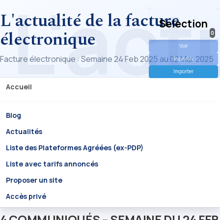
L'actualité de la facture
Selection
électronique
0
Voir
Facture électronique : Semaine 24 Feb 2025 au 02 Mar 2025
Exporter
Importer
Accueil
Blog
Actualités
Liste des Plateformes Agréées (ex-PDP)
Liste avec tarifs annoncés
Proposer un site
Accès privé
4 COMMUNIQUÉS – SEMAINE DU 24 FEB