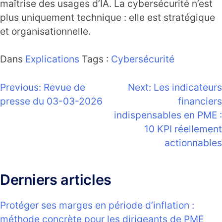
maîtrise des usages d’IA. La cybersécurité n’est
plus uniquement technique : elle est stratégique
et organisationnelle.
Dans
Explications
Tags :
Cybersécurité
Navigation
Previous:
Revue de
Next:
Les indicateurs
presse du 03-03-2026
financiers
de
indispensables en PME :
l’article
10 KPI réellement
actionnables
Derniers articles
Protéger ses marges en période d’inflation :
méthode concrète pour les dirigeants de PME