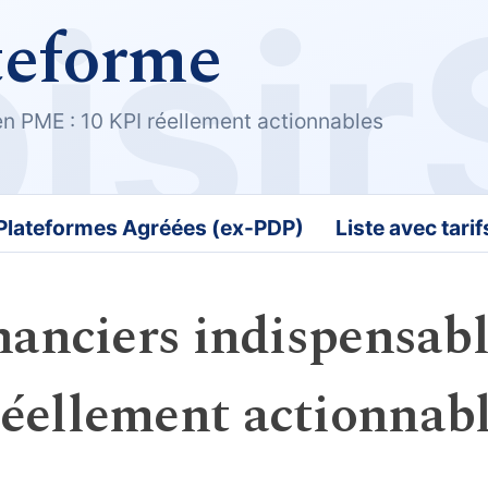
teforme
en PME : 10 KPI réellement actionnables
 Plateformes Agréées (ex-PDP)
Liste avec tari
nanciers indispensab
éellement actionnab