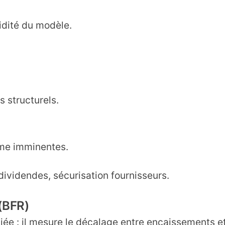
idité du modèle.
 structurels.
rme imminentes.
ividendes, sécurisation fournisseurs.
(BFR)
iée : il mesure le décalage entre encaissements e