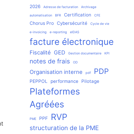
2026
Adresse de facturation
Archivage
Certification
automatisation
BFR
CFE
Chorus Pro
Cybersécurité
Cycle de vie
e-invoicing
e-reporting
eIDAS
facture électronique
Fiscalité
GED
Gestion documentaire
KPI
notes de frais
OD
PDP
Organisation interne
pdf
PEPPOL
performance
Pilotage
Plateformes
Agréées
RVP
PPF
PME
nt
structuration de la PME