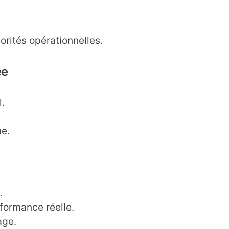
orités opérationnelles.
ée
.
e.
.
formance réelle.
age.