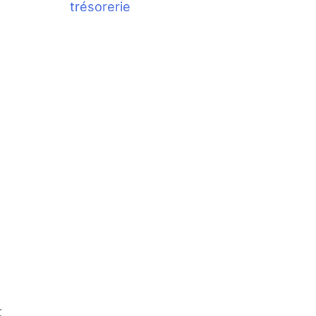
trésorerie
t