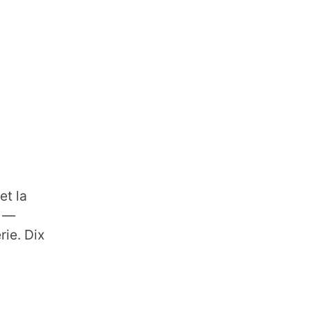
et la
d —
rie. Dix