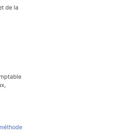
t de la
comptable
ux,
 méthode