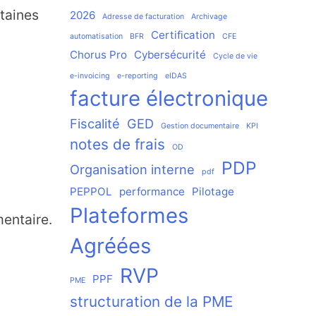
taines
2026
Adresse de facturation
Archivage
Certification
automatisation
BFR
CFE
Chorus Pro
Cybersécurité
Cycle de vie
e-invoicing
e-reporting
eIDAS
facture électronique
Fiscalité
GED
Gestion documentaire
KPI
notes de frais
OD
PDP
Organisation interne
pdf
PEPPOL
performance
Pilotage
Plateformes
mentaire.
Agréées
RVP
PPF
PME
structuration de la PME