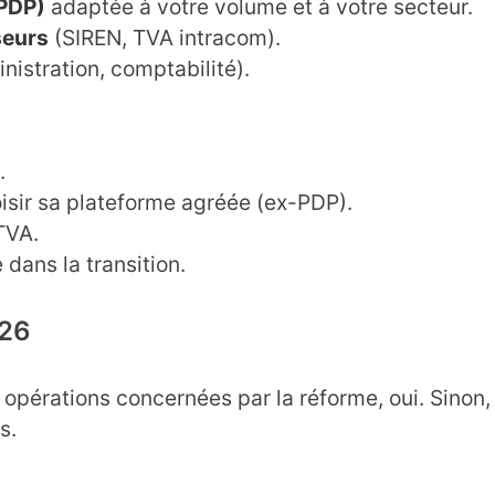
-PDP)
adaptée à votre volume et à votre secteur.
seurs
(SIREN, TVA intracom).
nistration, comptabilité).
.
isir sa plateforme agréée (ex-PDP).
 TVA.
dans la transition.
026
es opérations concernées par la réforme, oui. Sinon,
s.