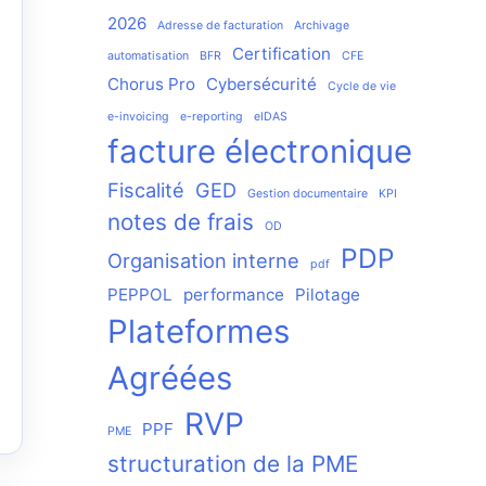
2026
Adresse de facturation
Archivage
Certification
automatisation
BFR
CFE
Chorus Pro
Cybersécurité
Cycle de vie
e-invoicing
e-reporting
eIDAS
facture électronique
Fiscalité
GED
Gestion documentaire
KPI
notes de frais
OD
PDP
Organisation interne
pdf
PEPPOL
performance
Pilotage
Plateformes
Agréées
RVP
PPF
PME
structuration de la PME