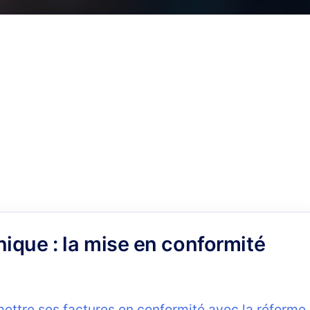
tre réforme de la facturation électronique, cybersé
re tendue, les TPE/PME évoluent dans un environ
 garder une longueur d’avance.
nique : la mise en conformité
ettre ses factures en conformité avec la réforme