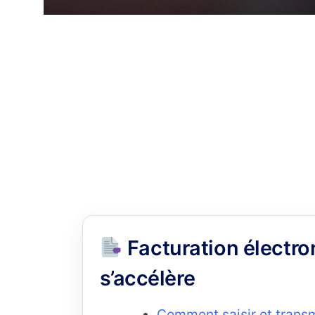
La transition numérique ne ralentit pas. En
renforcée,
automatisation documentaire et conjonctu
en mutation rapide.
Voici les actualités à ne pas manquer pour
Facturation électro
s’accélère
Comment saisir et transm