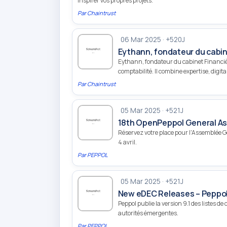
inspirer vos propres projets.
Par
Chaintrust
06 Mar 2025 · +520J
Eythann, fondateur du cabin
Eythann, fondateur du cabinet Financièr
comptabilité. Il combine expertise, digit
Par
Chaintrust
05 Mar 2025 · +521J
18th OpenPeppol General A
Réservez votre place pour l'Assemblée Gé
4 avril.
Par
PEPPOL
05 Mar 2025 · +521J
New eDEC Releases – Peppol 
Peppol publie la version 9.1 des listes d
autorités émergentes.
Par
PEPPOL