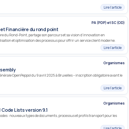
Lire l’article
PA (PDP) et SC (OD)
et Financière du rond point
e du Rond-Point, partage son parcours et sa vision d’innovation en
alisation et optimisation des processus pour offrir un service client moderne.
Lire l’article
Organismes
ssembly
nérale OpenPeppol du 9 avril 2025 à Bruxelles – inscription obligatoire avant le
Lire l’article
Organismes
Code Lists version 9.1
e codes : nouveaux types de documents, processus et profils transport pour les
Lire l’article