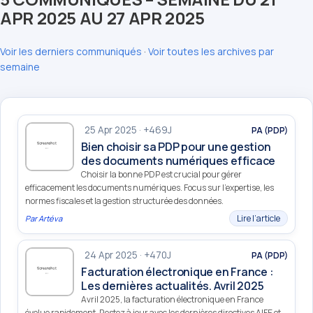
APR 2025 AU 27 APR 2025
Voir les derniers communiqués
·
Voir toutes les archives par
semaine
25 Apr 2025 · +469J
PA (PDP)
Bien choisir sa PDP pour une gestion
des documents numériques efficace
Choisir la bonne PDP est crucial pour gérer
efficacement les documents numériques. Focus sur l'expertise, les
normes fiscales et la gestion structurée des données.
Lire l’article
Par
Artéva
24 Apr 2025 · +470J
PA (PDP)
Facturation électronique en France :
Les dernières actualités. Avril 2025
Avril 2025, la facturation électronique en France
évolue rapidement. Restez à jour avec les dernières directives AIFE et