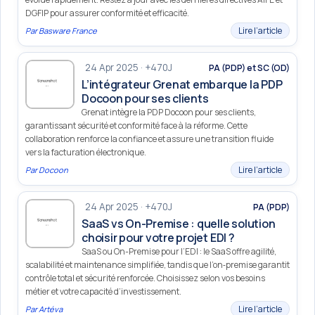
DGFIP pour assurer conformité et efficacité.
Lire l’article
Par
Basware France
24 Apr 2025 · +470J
PA (PDP) et SC (OD)
L’intégrateur Grenat embarque la PDP
Docoon pour ses clients
Grenat intègre la PDP Docoon pour ses clients,
garantissant sécurité et conformité face à la réforme. Cette
collaboration renforce la confiance et assure une transition fluide
vers la facturation électronique.
Lire l’article
Par
Docoon
24 Apr 2025 · +470J
PA (PDP)
SaaS vs On-Premise : quelle solution
choisir pour votre projet EDI ?
SaaS ou On-Premise pour l’EDI : le SaaS offre agilité,
scalabilité et maintenance simplifiée, tandis que l’on‑premise garantit
contrôle total et sécurité renforcée. Choisissez selon vos besoins
métier et votre capacité d’investissement.
Lire l’article
Par
Artéva