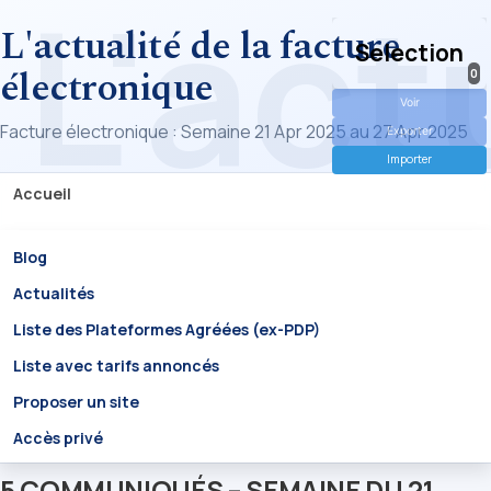
L'actualité de la facture
Selection
électronique
0
Voir
Facture électronique : Semaine 21 Apr 2025 au 27 Apr 2025
Exporter
Importer
Accueil
Blog
Actualités
Liste des Plateformes Agréées (ex-PDP)
Liste avec tarifs annoncés
Proposer un site
Accès privé
5 COMMUNIQUÉS – SEMAINE DU 21