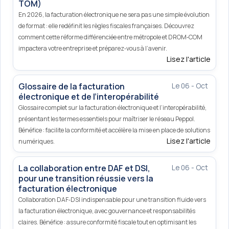
TOM)
En 2026, la facturation électronique ne sera pas une simple évolution
de format : elle redéfinit les règles fiscales françaises. Découvrez
comment cette réforme différenciée entre métropole et DROM‑COM
impactera votre entreprise et préparez‑vous à l’avenir.
Lisez l'article
Glossaire de la facturation
Le 06 - Oct
électronique et de l’interopérabilité
Glossaire complet sur la facturation électronique et l’interopérabilité,
présentant les termes essentiels pour maîtriser le réseau Peppol.
Bénéfice : facilite la conformité et accélère la mise en place de solutions
Lisez l'article
numériques.
La collaboration entre DAF et DSI,
Le 06 - Oct
pour une transition réussie vers la
facturation électronique
Collaboration DAF‑DSI indispensable pour une transition fluide vers
la facturation électronique, avec gouvernance et responsabilités
claires. Bénéfice : assure conformité fiscale tout en optimisant les