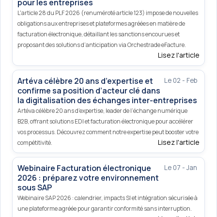
pour les entreprises
L'article 28 du PLF 2026 (renuméroté article 123) impose de nouvelles
obligations aux entreprises et plateformes agréées en matière de
facturation électronique, détaillant les sanctions encourues et
proposant des solutions d’anticipation via Orchestrade eFacture.
Lisez l'article
Artéva célèbre 20 ans d’expertise et
Le 02 - Feb
confirme sa position d’acteur clé dans
la digitalisation des échanges inter-entreprises
Artéva célèbre 20 ans d’expertise, leader de l’échange numérique
B2B, offrant solutions EDI et facturation électronique pour accélérer
vos processus. Découvrez comment notre expertise peut booster votre
Lisez l'article
compétitivité.
Webinaire Facturation électronique
Le 07 - Jan
2026 : préparez votre environnement
sous SAP
Webinaire SAP 2026 : calendrier, impacts SI et intégration sécurisée à
une plateforme agréée pour garantir conformité sans interruption.