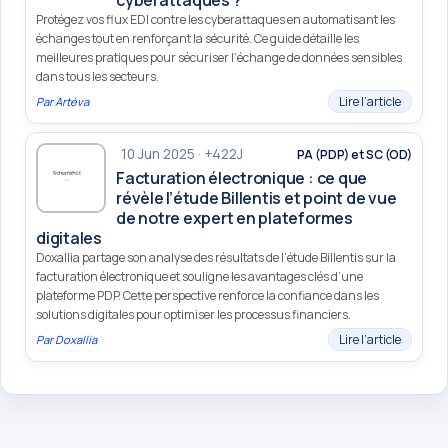
Protégez vos flux EDI contre les cyberattaques en automatisant les
échanges tout en renforçant la sécurité. Ce guide détaille les
meilleures pratiques pour sécuriser l’échange de données sensibles
dans tous les secteurs.
Lire l’article
Par
Artéva
10 Jun 2025 · +422J
PA (PDP) et SC (OD)
Facturation électronique : ce que
révèle l’étude Billentis et point de vue
de notre expert en plateformes
digitales
Doxallia partage son analyse des résultats de l’étude Billentis sur la
facturation électronique et souligne les avantages clés d’une
plateforme PDP. Cette perspective renforce la confiance dans les
solutions digitales pour optimiser les processus financiers.
Lire l’article
Par
Doxallia