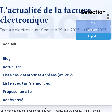
L'actualité de la facture
Selection
électronique
0
Voir
Facture électronique : Semaine 09 Jun 2025 au 15 Jun 2025
Exporter
Importer
Accueil
Blog
Actualités
Liste des Plateformes Agréées (ex-PDP)
Liste avec tarifs annoncés
Proposer un site
Accès privé
3 COMMUNIQUÉS – SEMAINE DU 09