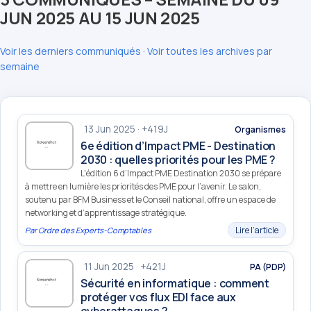
JUN 2025 AU 15 JUN 2025
Voir les derniers communiqués
·
Voir toutes les archives par
semaine
13 Jun 2025 · +419J
Organismes
6e édition d’Impact PME - Destination
2030 : quelles priorités pour les PME ?
L'édition 6 d’Impact PME Destination 2030 se prépare
à mettre en lumière les priorités des PME pour l’avenir. Le salon,
soutenu par BFM Business et le Conseil national, offre un espace de
networking et d’apprentissage stratégique.
Lire l’article
Par
Ordre des Experts-Comptables
11 Jun 2025 · +421J
PA (PDP)
Sécurité en informatique : comment
protéger vos flux EDI face aux
cyberattaques ?