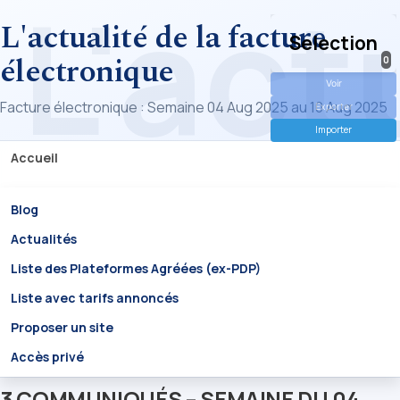
L'actualité de la facture
Selection
électronique
0
Voir
Facture électronique : Semaine 04 Aug 2025 au 10 Aug 2025
Exporter
Importer
Accueil
Blog
Actualités
Liste des Plateformes Agréées (ex-PDP)
Liste avec tarifs annoncés
Proposer un site
Accès privé
3 COMMUNIQUÉS – SEMAINE DU 04