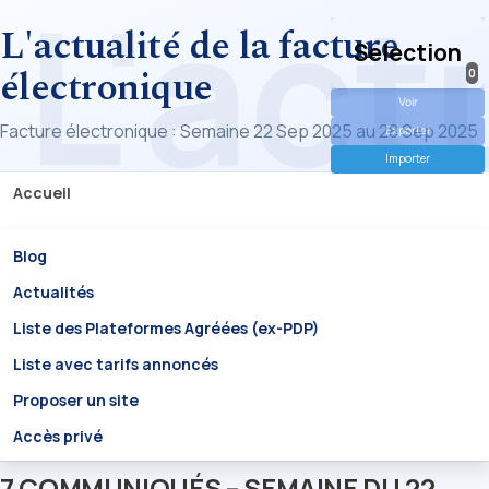
L'actualité de la facture
Selection
électronique
0
Voir
Facture électronique : Semaine 22 Sep 2025 au 28 Sep 2025
Exporter
Importer
Accueil
Blog
Actualités
Liste des Plateformes Agréées (ex-PDP)
Liste avec tarifs annoncés
Proposer un site
Accès privé
7 COMMUNIQUÉS – SEMAINE DU 22