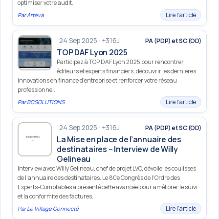
optimiser votre audit.
Lire l’article
Par
Artéva
24 Sep 2025 · +316J
PA (PDP) et SC (OD)
TOP DAF Lyon 2025
Participez à TOP DAF Lyon 2025 pour rencontrer
éditeurs et experts financiers, découvrir les dernières
innovations en finance d'entreprise et renforcer votre réseau
professionnel.
Lire l’article
Par
BCSOLUTIONS
24 Sep 2025 · +316J
PA (PDP) et SC (OD)
La Mise en place de l’annuaire des
destinataires – Interview de Willy
Gelineau
Interview avec Willy Gelineau, chef de projet LVC, dévoile les coulisses
de l'annuaire des destinataires. Le 80e Congrès de l'Ordre des
Experts-Comptables a présenté cette avancée pour améliorer le suivi
et la conformité des factures.
Lire l’article
Par
Le Village Connecté