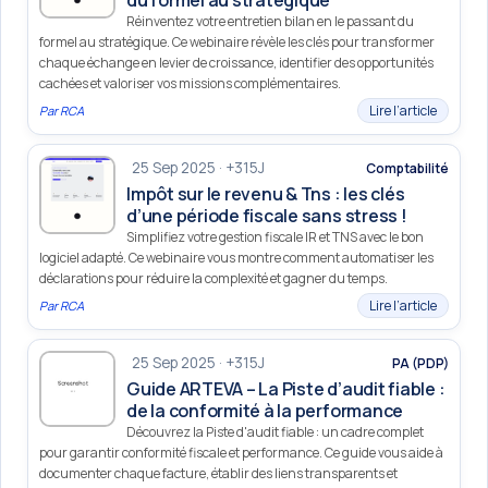
Réinventez votre entretien bilan en le passant du
formel au stratégique. Ce webinaire révèle les clés pour transformer
chaque échange en levier de croissance, identifier des opportunités
cachées et valoriser vos missions complémentaires.
Lire l’article
Par
RCA
25 Sep 2025 · +315J
Comptabilité
Impôt sur le revenu & Tns : les clés
d’une période fiscale sans stress !
Simplifiez votre gestion fiscale IR et TNS avec le bon
logiciel adapté. Ce webinaire vous montre comment automatiser les
déclarations pour réduire la complexité et gagner du temps.
Lire l’article
Par
RCA
25 Sep 2025 · +315J
PA (PDP)
Guide ARTEVA – La Piste d’audit fiable :
de la conformité à la performance
Découvrez la Piste d'audit fiable : un cadre complet
pour garantir conformité fiscale et performance. Ce guide vous aide à
documenter chaque facture, établir des liens transparents et