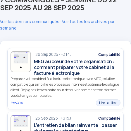
SEP 2025 AU 28 SEP 2025
Voir les derniers communiqués
·
Voir toutes les archives par
semaine
26 Sep 2025 · +314J
Comptabilité
MEG au cœur de votre organisation :
comment préparer votre cabinet à la
facture électronique
Préparez votre cabinet à la facture électronique avec MEG, solution
compatible qui simplifie les processus internes et optimise le dialogue
client. Rejoignez le webinaire pour découvrir comment transformer
vos échanges comptables.
Lire l’article
Par
RCA
25 Sep 2025 · +315J
Comptabilité
L’entretien de bilan réinventé : passer
du formel au stratégique