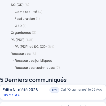
SC (OD)
(8)
-
Comptabilité
(4)
-
Facturation
(1)
-
GED
(1)
Organismes
(3)
PA (PDP)
(145)
-
PA (PDP) et SC (OD)
(84)
Ressources
(8)
-
Ressources juridiques
-
Ressources techniques
(7)
5 Derniers communiqués
Edito NL d’été 2026
Cat "Organismes" le 03 Aug
lire
Par
FNFE-MPE