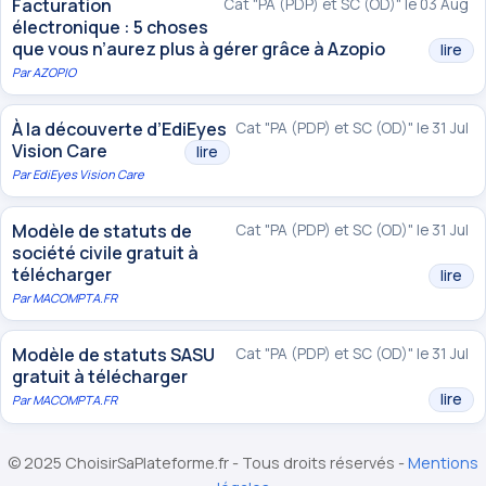
Facturation
Cat "PA (PDP) et SC (OD)" le 03 Aug
électronique : 5 choses
que vous n’aurez plus à gérer grâce à Azopio
lire
Par
AZOPIO
À la découverte d’EdiEyes
Cat "PA (PDP) et SC (OD)" le 31 Jul
Vision Care
lire
Par
EdiEyes Vision Care
Modèle de statuts de
Cat "PA (PDP) et SC (OD)" le 31 Jul
société civile gratuit à
télécharger
lire
Par
MACOMPTA.FR
Modèle de statuts SASU
Cat "PA (PDP) et SC (OD)" le 31 Jul
gratuit à télécharger
lire
Par
MACOMPTA.FR
© 2025 ChoisirSaPlateforme.fr - Tous droits réservés -
Mentions