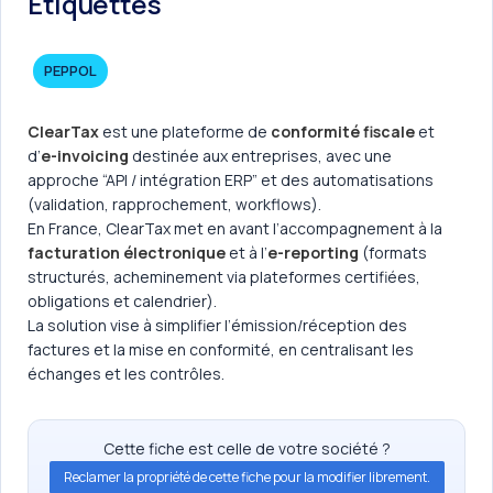
Etiquettes
PEPPOL
ClearTax
est une plateforme de
conformité fiscale
et
d’
e-invoicing
destinée aux entreprises, avec une
approche “API / intégration ERP” et des automatisations
(validation, rapprochement, workflows).
En France, ClearTax met en avant l’accompagnement à la
facturation électronique
et à l’
e-reporting
(formats
structurés, acheminement via plateformes certifiées,
obligations et calendrier).
La solution vise à simplifier l’émission/réception des
factures et la mise en conformité, en centralisant les
échanges et les contrôles.
Cette fiche est celle de votre société ?
Reclamer la propriété de cette fiche pour la modifier librement.