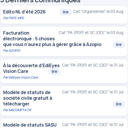
Edito NL d’été 2026
Cat "Organismes" le 03 Aug
lire
Par
FNFE-MPE
Facturation
Cat "PA (PDP) et SC (OD)" le 03 Aug
électronique : 5 choses
que vous n’aurez plus à gérer grâce à Azopio
lire
Par
AZOPIO
À la découverte d’EdiEyes
Cat "PA (PDP) et SC (OD)" le 31 Jul
Vision Care
lire
Par
EdiEyes Vision Care
Modèle de statuts de
Cat "PA (PDP) et SC (OD)" le 31 Jul
société civile gratuit à
télécharger
lire
Par
MACOMPTA.FR
Modèle de statuts SASU
Cat "PA (PDP) et SC (OD)" le 31 Jul