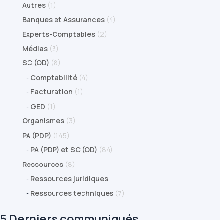
Autres
(1)
Banques et Assurances
(4)
Experts-Comptables
(2)
Médias
(3)
SC (OD)
(8)
-
Comptabilité
(4)
-
Facturation
(1)
-
GED
(1)
Organismes
(3)
PA (PDP)
(145)
-
PA (PDP) et SC (OD)
(84)
Ressources
(8)
-
Ressources juridiques
-
Ressources techniques
(7)
5 Derniers communiqués