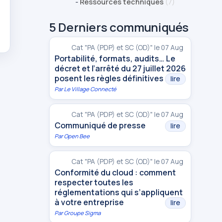
-
Ressources techniques
(7)
5 Derniers communiqués
Cat "PA (PDP) et SC (OD)" le 07 Aug
Portabilité, formats, audits… Le
décret et l’arrêté du 27 juillet 2026
posent les règles définitives
lire
Par
Le Village Connecté
Cat "PA (PDP) et SC (OD)" le 07 Aug
Communiqué de presse
lire
Par
Open Bee
Cat "PA (PDP) et SC (OD)" le 07 Aug
Conformité du cloud : comment
respecter toutes les
réglementations qui s’appliquent
à votre entreprise
lire
Par
Groupe Sigma