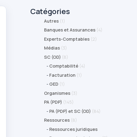
Catégories
Autres
(1)
Banques et Assurances
(4)
Experts-Comptables
(2)
Médias
(3)
SC (OD)
(8)
-
Comptabilité
(4)
-
Facturation
(1)
-
GED
(1)
Organismes
(3)
PA (PDP)
(145)
-
PA (PDP) et SC (OD)
(84)
Ressources
(8)
-
Ressources juridiques