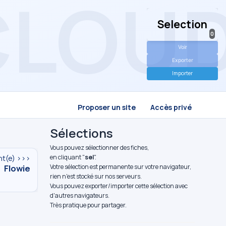
Selection
0
Voir
Exporter
Importer
Proposer un site
Accès privé
Sélections
Vous pouvez sélectionner des fiches,
en cliquant "
sel
".
nt(e) >>>
Flowie
Votre sélection est permanente sur votre navigateur,
rien n'est stocké sur nos serveurs.
Vous pouvez exporter/importer cette sélection avec
d'autres navigateurs.
Très pratique pour partager.