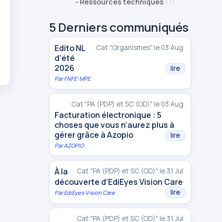
-
Ressources techniques
(7)
5 Derniers communiqués
Edito NL
Cat "Organismes" le 03 Aug
d’été
2026
lire
Par
FNFE-MPE
Cat "PA (PDP) et SC (OD)" le 03 Aug
Facturation électronique : 5
choses que vous n’aurez plus à
gérer grâce à Azopio
lire
Par
AZOPIO
À la
Cat "PA (PDP) et SC (OD)" le 31 Jul
découverte d’EdiEyes Vision Care
lire
Par
EdiEyes Vision Care
Cat "PA (PDP) et SC (OD)" le 31 Jul