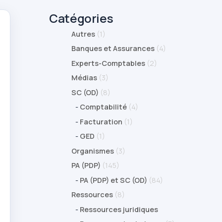
Catégories
Autres
(1)
Banques et Assurances
(4)
Experts-Comptables
(2)
Médias
(3)
SC (OD)
(8)
-
Comptabilité
(4)
-
Facturation
(1)
-
GED
(1)
Organismes
(3)
PA (PDP)
(145)
-
PA (PDP) et SC (OD)
(84)
Ressources
(8)
-
Ressources juridiques