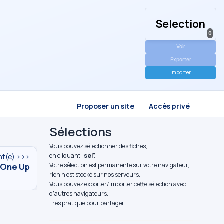
Selection
0
Voir
Exporter
Importer
Proposer un site
Accès privé
Sélections
Vous pouvez sélectionner des fiches,
en cliquant "
sel
".
nt(e) >>>
One Up
Votre sélection est permanente sur votre navigateur,
rien n'est stocké sur nos serveurs.
Vous pouvez exporter/importer cette sélection avec
d'autres navigateurs.
Très pratique pour partager.