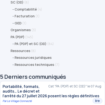
SC (OD)
(8)
-
Comptabilité
(4)
-
Facturation
(1)
-
GED
(1)
Organismes
(3)
PA (PDP)
(145)
-
PA (PDP) et SC (OD)
(84)
Ressources
(8)
-
Ressources juridiques
-
Ressources techniques
(7)
5 Derniers communiqués
Portabilité, formats,
Cat "PA (PDP) et SC (OD)" le 07 Aug
audits… Le décret et
l’arrêté du 27 juillet 2026 posent les règles définitives
lire
Par
Le Village Connecté