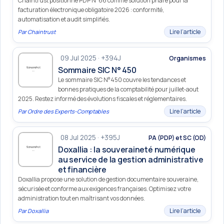
Chaintrust positionne PDP N°66 comme solution phare pour la
facturation électronique obligatoire 2026 : conformité,
automatisation et audit simplifiés.
Lire l’article
Par
Chaintrust
09 Jul 2025 · +394J
Organismes
Sommaire SIC N° 450
Le sommaire SIC N°450 couvre les tendances et
bonnes pratiques de la comptabilité pour juillet‑aout
2025. Restez informé des évolutions fiscales et réglementaires.
Lire l’article
Par
Ordre des Experts-Comptables
08 Jul 2025 · +395J
PA (PDP) et SC (OD)
Doxallia : la souveraineté numérique
au service de la gestion administrative
et financière
Doxallia propose une solution de gestion documentaire souveraine,
sécurisée et conforme aux exigences françaises. Optimisez votre
administration tout en maîtrisant vos données.
Lire l’article
Par
Doxallia