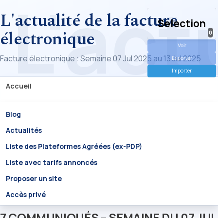
L'actualité de la facture
Selection
électronique
0
Voir
Facture électronique : Semaine 07 Jul 2025 au 13 Jul 2025
Exporter
Importer
Accueil
Blog
Actualités
Liste des Plateformes Agréées (ex-PDP)
Liste avec tarifs annoncés
Proposer un site
Accès privé
7 COMMUNIQUÉS – SEMAINE DU 07 JUL