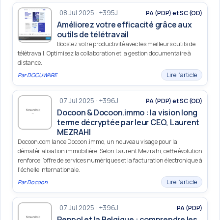
08 Jul 2025 · +395J
PA (PDP) et SC (OD)
Améliorez votre efficacité grâce aux
outils de télétravail
Boostez votre productivité avec les meilleurs outils de
télétravail. Optimisez la collaboration et la gestion documentaire à
distance.
Lire l’article
Par
DOCUWARE
07 Jul 2025 · +396J
PA (PDP) et SC (OD)
Docoon & Docoon.immo : la vision long
terme décryptée par leur CEO, Laurent
MEZRAHI
Docoon.com lance Docoon.immo, un nouveau visage pour la
dématérialisation immobilière. Selon Laurent Mezrahi, cette évolution
renforce l’offre de services numériques et la facturation électronique à
l'échelle internationale.
Lire l’article
Par
Docoon
07 Jul 2025 · +396J
PA (PDP)
Peppol et la Belgique : comprendre les