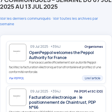
2025 AU 13 JUL 2025
Voir les derniers communiqués
·
Voir toutes les archives par
semaine
09 Jul 2025 · +394J
Organismes
OpenPeppol welcomes the Peppol
Authority for France
France accueille officiellement son autorité Peppol :
facilitez la facturation électronique transfrontalière et profitez d’une
conformité renforcée.
Lire l’article
Par
PEPPOL
09 Jul 2025 · +394J
PA (PDP) et SC (OD)
Facturation électronique : le
positionnement de Chaintrust, PDP
N°66