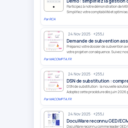
Démo : simplifiez la gestio
Participez à notre démonstration de MEG p
Simplifiez votre comptabilité et optimise
Par
RCA
24 Nov 2025 · +255J
Demande de subvention assoc
Préparez votre dossier de subvention avec
votre projet en conséquence. Suivez nos
Par
MACOMPTA.FR
24 Nov 2025 · +255J
DSN de substitution : comp
DSN de substitution : la nouvelle soluti
Adoptez cette procédure dès juin 2026 po
Par
MACOMPTA.FR
24 Nov 2025 · +255J
DocuWare reconnu GED/ECM l
DocuWare reconnu comme leader GED/ECM