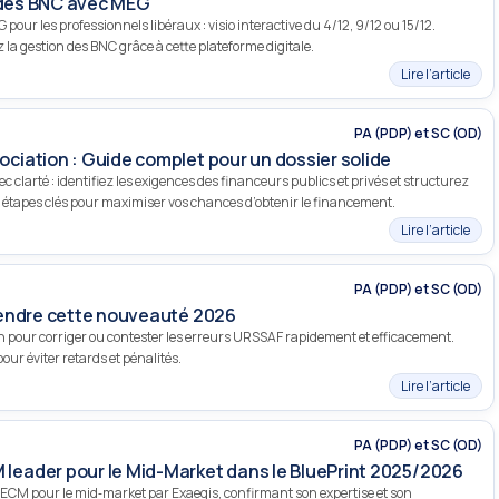
n des BNC avec MEG
our les professionnels libéraux : visio interactive du 4/12, 9/12 ou 15/12.
z la gestion des BNC grâce à cette plateforme digitale.
Lire l’article
PA (PDP) et SC (OD)
iation : Guide complet pour un dossier solide
 clarté : identifiez les exigences des financeurs publics et privés et structurez
 étapes clés pour maximiser vos chances d’obtenir le financement.
Lire l’article
PA (PDP) et SC (OD)
rendre cette nouveauté 2026
on pour corriger ou contester les erreurs URSSAF rapidement et efficacement.
ur éviter retards et pénalités.
Lire l’article
PA (PDP) et SC (OD)
eader pour le Mid-Market dans le BluePrint 2025/2026
 pour le mid‑market par Exaegis, confirmant son expertise et son