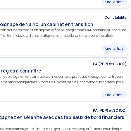
Lire l’article
Comptabilité
gnage de Naiho, un cabinet en transition
ransformé sa transition digitale grâce au programme CAP, optimisant la facture
ffre. Bénéficiez d'astuces pratiques pour accélérer votre propre évolution
Lire l’article
PA (PDP) et SC (OD)
s règles à connaître
ublé légalement sans tracas : nos conseils pratiques vous guident à travers
 les mentions obligatoires. Profitez d’un contrat clair, conforme aux normes, pour
Lire l’article
PA (PDP) et SC (OD)
agnez en sérénité avec des tableaux de bord financiers
pour les commerçants : simplifiez la gestion, suivez vos performances en temps