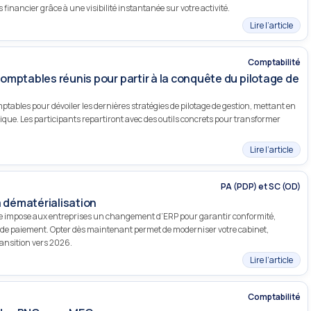
 financier grâce à une visibilité instantanée sur votre activité.
Lire l’article
Comptabilité
mptables réunis pour partir à la conquête du pilotage de
ables pour dévoiler les dernières stratégies de pilotage de gestion, mettant en
nique. Les participants repartiront avec des outils concrets pour transformer
Lire l’article
PA (PDP) et SC (OD)
a dématérialisation
que impose aux entreprises un changement d’ERP pour garantir conformité,
is de paiement. Opter dès maintenant permet de moderniser votre cabinet,
transition vers 2026.
Lire l’article
Comptabilité