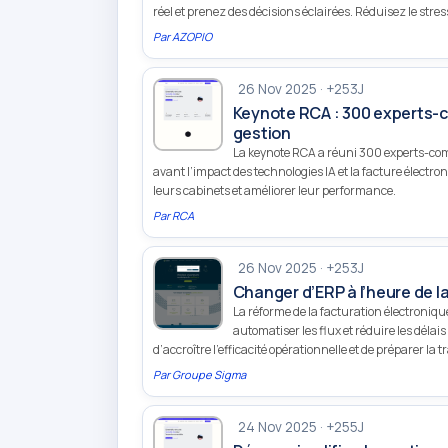
réel et prenez des décisions éclairées. Réduisez le stress
Par
AZOPIO
26 Nov 2025 · +253J
Keynote RCA : 300 experts-co
gestion
La keynote RCA a réuni 300 experts-compt
avant l’impact des technologies IA et la facture électro
leurs cabinets et améliorer leur performance.
Par
RCA
26 Nov 2025 · +253J
Changer d’ERP à l’heure de l
La réforme de la facturation électroni
automatiser les flux et réduire les déla
d’accroître l’efficacité opérationnelle et de préparer la 
Par
Groupe Sigma
24 Nov 2025 · +255J