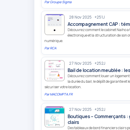
Par
Groupe Sigma
28 Nov 2025 · +251J
Accompagnement CAP : témoi
Découvrez comment le cabinet Naiho a t
électronique et la structuration de son o
numérique.
Par
RCA
27 Nov 2025 · +252J
Bail de location meublée : le
Découvrez comment louer un logement me
la durée du bail, le dépôt de garantie et
sécuriser votre location.
Par
MACOMPTA.FR
27 Nov 2025 · +252J
Boutiques – Commerçants : g
clairs
Des tableaux de bord financiers clairs 