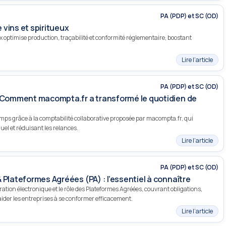
PA (PDP) et SC (OD)
e vins et spiritueux
eux optimise production, traçabilité et conformité réglementaire, boostant
Lire l’article
PA (PDP) et SC (OD)
: Comment macompta.fr a transformé le quotidien de
ps grâce à la comptabilité collaborative proposée par macompta.fr, qui
uel et réduisant les relances.
Lire l’article
PA (PDP) et SC (OD)
 Plateformes Agréées (PA) : l’essentiel à connaître
ration électronique et le rôle des Plateformes Agréées, couvrant obligations,
der les entreprises à se conformer efficacement.
Lire l’article