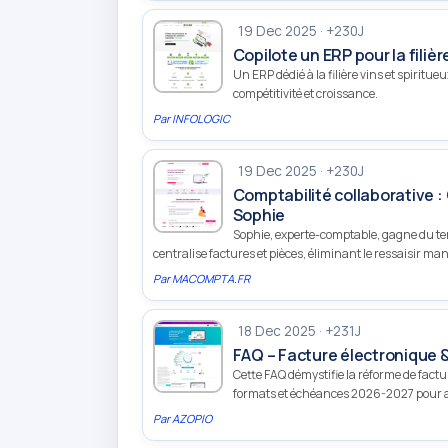
19 Dec 2025 · +230J
Copilote un ERP pour la filièr
Un ERP dédié à la filière vins et spiritu
compétitivité et croissance.
Par
INFOLOGIC
19 Dec 2025 · +230J
Comptabilité collaborative 
Sophie
Sophie, experte-comptable, gagne du tem
centralise factures et pièces, éliminant le ressaisir man
Par
MACOMPTA.FR
18 Dec 2025 · +231J
FAQ – Facture électronique &
Cette FAQ démystifie la réforme de factu
formats et échéances 2026-2027 pour ai
Par
AZOPIO