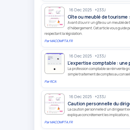
16 Dec 2025 · +233J
Gîte ou meublé de tourisme : 
Avant d'ouvrir un gîte ou un meublé de to
d'hébergement. Cet article vous guide p
respectant la législation.
Par
MACOMPTA.FR
16 Dec 2025 · +233J
L’expertise comptable : une 
La profession comptable se réinvente grâ
simple traitement de comptes au conseil s
Par
RCA
16 Dec 2025 · +233J
Caution personnelle du dirig
La caution personnelle d’un dirigeant ex
explique concrètement les implications, g
Par
MACOMPTA.FR