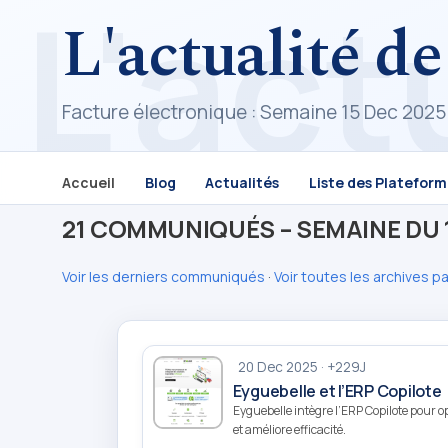
L'actualité de
Facture électronique : Semaine 15 Dec 2025
Accueil
Blog
Actualités
Liste des Platefor
21 COMMUNIQUÉS – SEMAINE DU 1
Voir les derniers communiqués
·
Voir toutes les archives p
20 Dec 2025 · +229J
Eyguebelle et l’ERP Copilote
Eyguebelle intègre l’ERP Copilote pour o
et améliore efficacité.