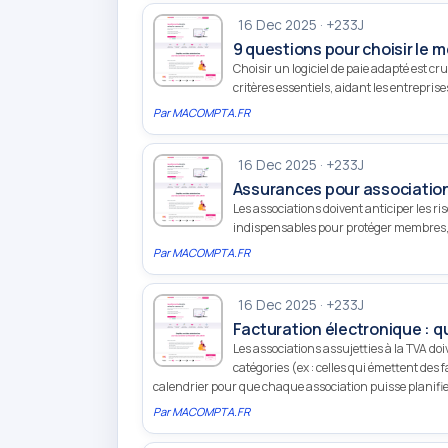
16 Dec 2025 · +233J
9 questions pour choisir le me
Choisir un logiciel de paie adapté est cru
critères essentiels, aidant les entreprise
Par
MACOMPTA.FR
16 Dec 2025 · +233J
Assurances pour associatio
Les associations doivent anticiper les ri
indispensables pour protéger membres, m
Par
MACOMPTA.FR
16 Dec 2025 · +233J
Facturation électronique : q
Les associations assujetties à la TVA do
catégories (ex : celles qui émettent des f
calendrier pour que chaque association puisse planifier
Par
MACOMPTA.FR