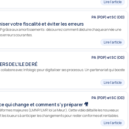
Lire l’article
PA (PDP) et SC (OD)
er votre fiscalité et éviter les erreurs
 LMNP grâce aux amortissements : découvrez comment déduire chaque année une
les erreurs courantes.
Lire l’article
PA (PDP) et SC (OD)
RS DE L’ILE DE RÉ
ollabore avec Infologic pour digitaliser ses processus. Un partenariat qui booste
Lire l’article
PA (PDP) et SC (OD)
ce qui change et comment s’y préparer 🎥
réformes majeures (LMNP/LMP, loi Le Meur). Cette vidéo détaille les nouveaux
t les loueurs à anticiper les changements pour rester conformes et rentables.
Lire l’article