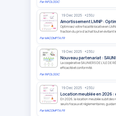
Par
INFOLOGIC
19 Dec 2025 · +230J
Amortissement LMNP : Optimis
Optimisez votre fiscalité locative en
fraction du prix d’achat tout en évitant 
Par
MACOMPTA.FR
19 Dec 2025 · +230J
Nouveau partenariat : SAUNIE
La coopérative SAUNIERS DE L’ILE DE RÉ c
efficacité et conformité.
Par
INFOLOGIC
19 Dec 2025 · +230J
Location meublée en 2026 : 
En 2026, la location meublée subit des 
seuils fiscaux et réglementaires, guidan
Par
MACOMPTA.FR