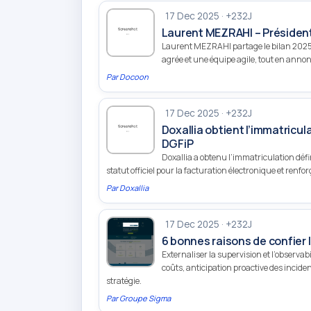
17 Dec 2025 · +232J
Laurent MEZRAHI – Présiden
Laurent MEZRAHI partage le bilan 2025 
agrée et une équipe agile, tout en anno
Par
Docoon
17 Dec 2025 · +232J
Doxallia obtient l’immatricul
DGFiP
Doxallia a obtenu l’immatriculation défi
statut officiel pour la facturation électronique et renfor
Par
Doxallia
17 Dec 2025 · +232J
6 bonnes raisons de confier l
Externaliser la supervision et l’observabi
coûts, anticipation proactive des incident
stratégie.
Par
Groupe Sigma