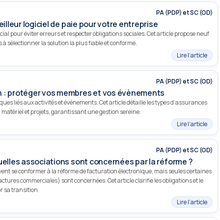
PA (PDP) et SC (OD)
illeur logiciel de paie pour votre entreprise
cial pour éviter erreurs et respecter obligations sociales. Cet article propose neuf
s à sélectionner la solution la plus fiable et conforme.
Lire l’article
PA (PDP) et SC (OD)
n : protéger vos membres et vos évènements
sques liés aux activités et événements. Cet article détaille les types d’assurances
atériel et projets, garantissant une gestion sereine.
Lire l’article
PA (PDP) et SC (OD)
uelles associations sont concernées par la réforme ?
ivent se conformer à la réforme de facturation électronique, mais seules certaines
actures commerciales) sont concernées. Cet article clarifie les obligations et le
 sa transition.
Lire l’article