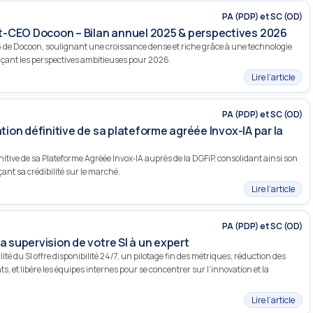
PA (PDP) et SC (OD)
t-CEO Docoon – Bilan annuel 2025 & perspectives 2026
de Docoon, soulignant une croissance dense et riche grâce à une technologie
nçant les perspectives ambitieuses pour 2026.
Lire l’article
PA (PDP) et SC (OD)
ation définitive de sa plateforme agréée Invox-IA par la
nitive de sa Plateforme Agréée Invox‑IA auprès de la DGFiP, consolidant ainsi son
çant sa crédibilité sur le marché.
Lire l’article
PA (PDP) et SC (OD)
a supervision de votre SI à un expert
lité du SI offre disponibilité 24/7, un pilotage fin des métriques, réduction des
s, et libère les équipes internes pour se concentrer sur l’innovation et la
Lire l’article