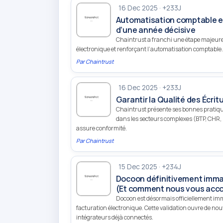
16 Dec 2025 · +233J
Automatisation comptable et 
d’une année décisive
Chaintrust a franchi une étape majeure
électronique et renforçant l’automatisation comptable. 
Par
Chaintrust
16 Dec 2025 · +233J
Garantir la Qualité des Écri
Chaintrust présente ses bonnes pratique
dans les secteurs complexes (BTP, CHR, 
assure conformité.
Par
Chaintrust
15 Dec 2025 · +234J
Docoon définitivement immatr
(Et comment nous vous ac
Docoon est désormais officiellement imma
facturation électronique. Cette validation ouvre de nouv
intégrateurs déjà connectés.