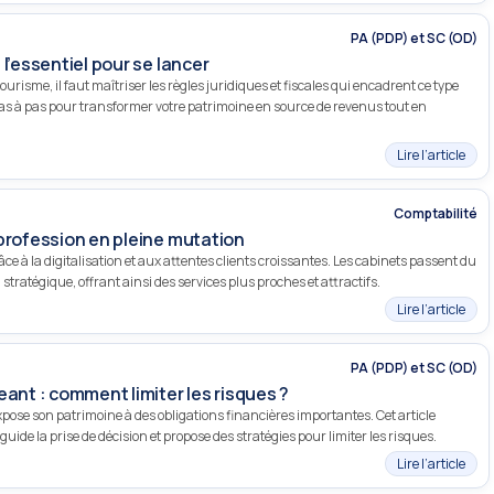
PA (PDP) et SC (OD)
l’essentiel pour se lancer
urisme, il faut maîtriser les règles juridiques et fiscales qui encadrent ce type
as à pas pour transformer votre patrimoine en source de revenus tout en
Lire l’article
Comptabilité
profession en pleine mutation
ce à la digitalisation et aux attentes clients croissantes. Les cabinets passent du
tratégique, offrant ainsi des services plus proches et attractifs.
Lire l’article
PA (PDP) et SC (OD)
eant : comment limiter les risques ?
pose son patrimoine à des obligations financières importantes. Cet article
uide la prise de décision et propose des stratégies pour limiter les risques.
Lire l’article