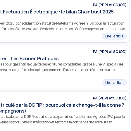
PA (PDP) et SC (OD)
Facturation Électronique : le bilan Chaintrust 2025
 en 2025, consolidant son statut de Plateforme Agréée n°66 pour la facturation
L’article détaille les avancées techniques et les bénéfices opérationnels obtenus.
Lire l’article
PA (PDP) et SC (OD)
tures : Les Bonnes Pratiques
s pour garantir la qualité des écritures comptables, grâce à une IA spécialisée
pharmacie). L’article explique comment l’automatisation réduit erreurs et
Lire l’article
PA (PDP) et SC (OD)
iculé par la DGFiP : pourquoi cela change-t-il la donne ?
compagnons)
triculé par la DGFiP, ce qui le classe parmi les Plateformes Agréées (PA) pour la
elles opportunités d’intégration et renforce la confiance des éditeurs et