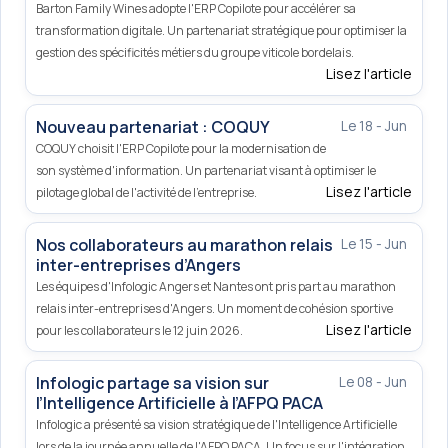
Barton Family Wines adopte l'ERP Copilote pour accélérer sa
transformation digitale. Un partenariat stratégique pour optimiser la
gestion des spécificités métiers du groupe viticole bordelais.
Lisez l'article
Nouveau partenariat : COQUY
Le 18 - Jun
COQUY choisit l'ERP Copilote pour la modernisation de
son système d'information. Un partenariat visant à optimiser le
Lisez l'article
pilotage global de l'activité de l'entreprise.
Nos collaborateurs au marathon relais
Le 15 - Jun
inter-entreprises d’Angers
Les équipes d'Infologic Angers et Nantes ont pris part au marathon
relais inter-entreprises d'Angers. Un moment de cohésion sportive
Lisez l'article
pour les collaborateurs le 12 juin 2026.
Infologic partage sa vision sur
Le 08 - Jun
l’Intelligence Artificielle à l’AFPQ PACA
Infologic a présenté sa vision stratégique de l'Intelligence Artificielle
lors de la journée annuelle de l'AFPQ PACA. Un focus sur l'intégration