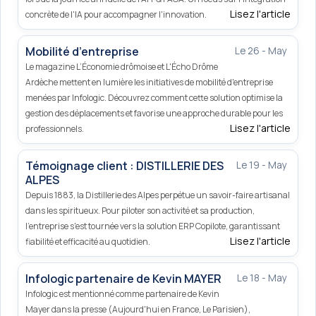
Lisez l'article
concrète de l'IA pour accompagner l'innovation.
Mobilité d’entreprise
Le 26 - May
Le magazine L’Économie drômoise et L'Écho Drôme
Ardèche mettent en lumière les initiatives de mobilité d'entreprise
menées par Infologic. Découvrez comment cette solution optimise la
gestion des déplacements et favorise une approche durable pour les
Lisez l'article
professionnels.
Témoignage client : DISTILLERIE DES
Le 19 - May
ALPES
Depuis 1883, la Distillerie des Alpes perpétue un savoir-faire artisanal
dans les spiritueux. Pour piloter son activité et sa production,
l'entreprise s'est tournée vers la solution ERP Copilote, garantissant
Lisez l'article
fiabilité et efficacité au quotidien.
Infologic partenaire de Kevin MAYER
Le 18 - May
Infologic est mentionné comme partenaire de Kevin
Mayer dans la presse (Aujourd'hui en France, Le Parisien),