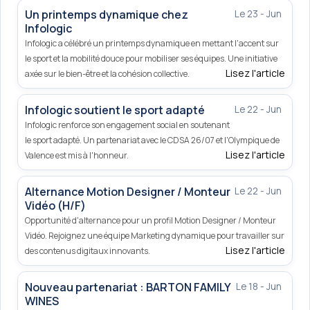
Un printemps dynamique chez
Le 23 - Jun
Infologic
Infologic a célébré un printemps dynamique en mettant l'accent sur
le sport et la mobilité douce pour mobiliser ses équipes. Une initiative
Lisez l'article
axée sur le bien-être et la cohésion collective.
Infologic soutient le sport adapté
Le 22 - Jun
Infologic renforce son engagement social en soutenant
le sport adapté. Un partenariat avec le CDSA 26/07 et l'Olympique de
Lisez l'article
Valence est mis à l'honneur.
Alternance Motion Designer / Monteur
Le 22 - Jun
Vidéo (H/F)
Opportunité d'alternance pour un profil Motion Designer / Monteur
Vidéo. Rejoignez une équipe Marketing dynamique pour travailler sur
Lisez l'article
des contenus digitaux innovants.
Nouveau partenariat : BARTON FAMILY
Le 18 - Jun
WINES