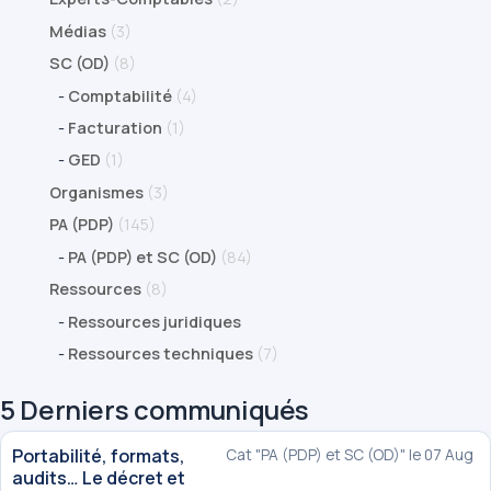
Médias
(3)
SC (OD)
(8)
-
Comptabilité
(4)
-
Facturation
(1)
-
GED
(1)
Organismes
(3)
PA (PDP)
(145)
-
PA (PDP) et SC (OD)
(84)
Ressources
(8)
-
Ressources juridiques
-
Ressources techniques
(7)
5 Derniers communiqués
Portabilité, formats,
Cat "PA (PDP) et SC (OD)" le 07 Aug
audits… Le décret et