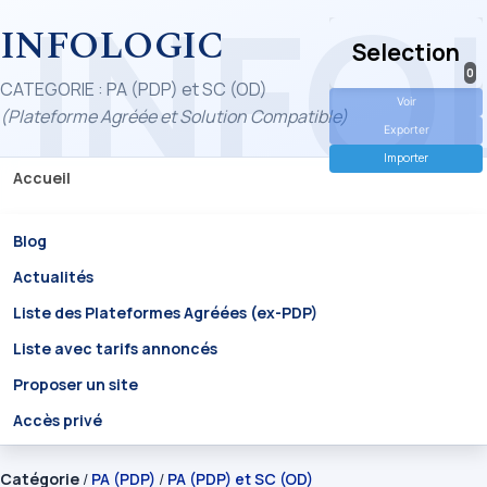
INFOLOGIC
Selection
0
CATEGORIE : PA (PDP) et SC (OD)
Voir
(Plateforme Agréée et Solution Compatible)
Exporter
Importer
Accueil
Blog
Actualités
Liste des Plateformes Agréées (ex-PDP)
Liste avec tarifs annoncés
Proposer un site
Accès privé
Catégorie
/
PA (PDP)
/
PA (PDP) et SC (OD)