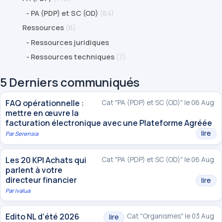
-
PA (PDP) et SC (OD)
(84)
Ressources
(8)
-
Ressources juridiques
-
Ressources techniques
(7)
5 Derniers communiqués
FAQ opérationnelle :
Cat "PA (PDP) et SC (OD)" le 06 Aug
mettre en œuvre la
facturation électronique avec une Plateforme Agréée
lire
Par
Serensia
Les 20 KPI Achats qui
Cat "PA (PDP) et SC (OD)" le 06 Aug
parlent à votre
directeur financier
lire
Par
Ivalua
Edito NL d’été 2026
Cat "Organismes" le 03 Aug
lire