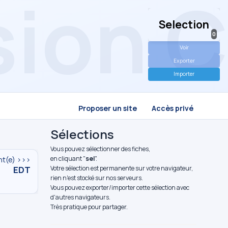
Selection
0
Voir
Exporter
Importer
Proposer un site
Accès privé
Sélections
Vous pouvez sélectionner des fiches,
en cliquant "
sel
".
nt(e) >>>
EDT
Votre sélection est permanente sur votre navigateur,
rien n'est stocké sur nos serveurs.
Vous pouvez exporter/importer cette sélection avec
d'autres navigateurs.
Très pratique pour partager.