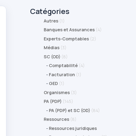
Catégories
Autres
(1)
Banques et Assurances
(4)
Experts-Comptables
(2)
Médias
(3)
SC (OD)
(8)
-
Comptabilité
(4)
-
Facturation
(1)
-
GED
(1)
Organismes
(3)
PA (PDP)
(145)
-
PA (PDP) et SC (OD)
(84)
Ressources
(8)
-
Ressources juridiques