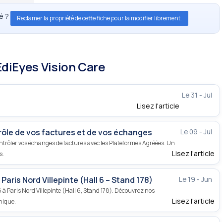
té ?
Reclamer la propriété de cette fiche pour la modifier librement.
EdiEyes Vision Care
Le 31 - Jul
Lisez l'article
rôle de vos factures et de vos échanges
Le 09 - Jul
ntrôler vos échanges de factures avec les Plateformes Agréées. Un
Lisez l'article
s.
aris Nord Villepinte (Hall 6 – Stand 178)
Le 19 - Jun
 Paris Nord Villepinte (Hall 6, Stand 178). Découvrez nos
Lisez l'article
nique.