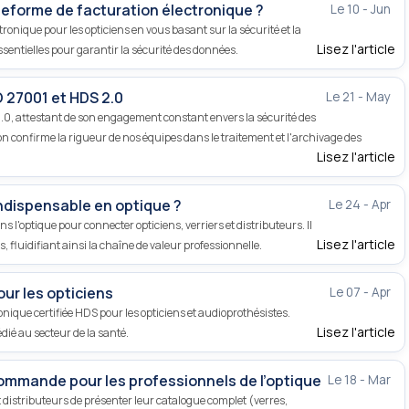
teforme de facturation électronique ?
Le 10 - Jun
ronique pour les opticiens en vous basant sur la sécurité et la
Lisez l'article
essentielles pour garantir la sécurité des données.
 27001 et HDS 2.0
Le 21 - May
 2.0, attestant de son engagement constant envers la sécurité des
on confirme la rigueur de nos équipes dans le traitement et l'archivage des
Lisez l'article
 indispensable en optique ?
Le 24 - Apr
l'optique pour connecter opticiens, verriers et distributeurs. Il
Lisez l'article
, fluidifiant ainsi la chaîne de valeur professionnelle.
our les opticiens
Le 07 - Apr
onique certifiée HDS pour les opticiens et audioprothésistes.
Lisez l'article
dié au secteur de la santé.
ommande pour les professionnels de l’optique
Le 18 - Mar
distributeurs de présenter leur catalogue complet (verres,