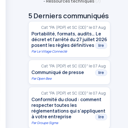
-
Ressources techniques
(7)
5 Derniers communiqués
Cat "PA (PDP) et SC (OD)" le 07 Aug
Portabilité, formats, audits… Le
décret et l’arrêté du 27 juillet 2026
posent les règles définitives
lire
Par
Le Village Connecté
Cat "PA (PDP) et SC (OD)" le 07 Aug
Communiqué de presse
lire
Par
Open Bee
Cat "PA (PDP) et SC (OD)" le 07 Aug
Conformité du cloud : comment
respecter toutes les
réglementations qui s’appliquent
à votre entreprise
lire
Par
Groupe Sigma