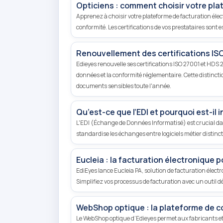
Opticiens : comment choisir votre pla
Apprenez à choisir votre plateforme de facturation élect
conformité. Les certifications de vos prestataires sont 
Renouvellement des certifications ISO
Edieyes renouvelle ses certifications ISO 27001 et HDS
données et la conformité réglementaire. Cette distincti
documents sensibles toute l'année.
Qu’est-ce que l’EDI et pourquoi est-il
L'EDI (Échange de Données Informatisé) est crucial dans 
standardise les échanges entre logiciels métier distincts
Eucleia : la facturation électronique p
EdiEyes lance Eucleia PA, solution de facturation électr
Simplifiez vos processus de facturation avec un outil dé
WebShop optique : la plateforme de c
Le WebShop optique d’Edieyes permet aux fabricants et 