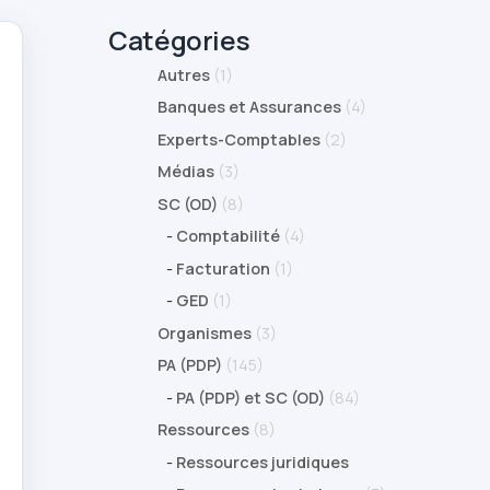
Catégories
Autres
(1)
Banques et Assurances
(4)
Experts-Comptables
(2)
Médias
(3)
SC (OD)
(8)
-
Comptabilité
(4)
-
Facturation
(1)
-
GED
(1)
Organismes
(3)
PA (PDP)
(145)
-
PA (PDP) et SC (OD)
(84)
Ressources
(8)
-
Ressources juridiques