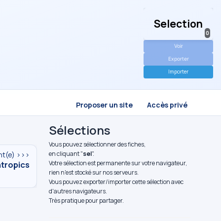
Selection
0
Voir
Exporter
Importer
Proposer un site
Accès privé
Sélections
Vous pouvez sélectionner des fiches,
en cliquant "
sel
".
nt(e) >>>
tropics
Votre sélection est permanente sur votre navigateur,
rien n'est stocké sur nos serveurs.
Vous pouvez exporter/importer cette sélection avec
d'autres navigateurs.
Très pratique pour partager.