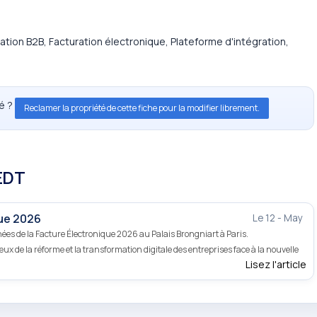
ration B2B, Facturation électronique, Plateforme d'intégration,
té ?
Reclamer la propriété de cette fiche pour la modifier librement.
EDT
que 2026
Le 12 - May
ées de la Facture Électronique 2026 au Palais Brongniart à Paris.
 de la réforme et la transformation digitale des entreprises face à la nouvelle
Lisez l'article