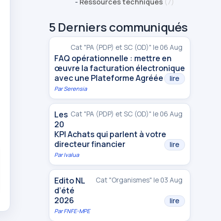
-
Ressources techniques
(7)
5 Derniers communiqués
Cat "PA (PDP) et SC (OD)" le 06 Aug
FAQ opérationnelle : mettre en
œuvre la facturation électronique
avec une Plateforme Agréée
lire
Par
Serensia
Les
Cat "PA (PDP) et SC (OD)" le 06 Aug
20
KPI Achats qui parlent à votre
directeur financier
lire
Par
Ivalua
Edito NL
Cat "Organismes" le 03 Aug
d’été
2026
lire
Par
FNFE-MPE