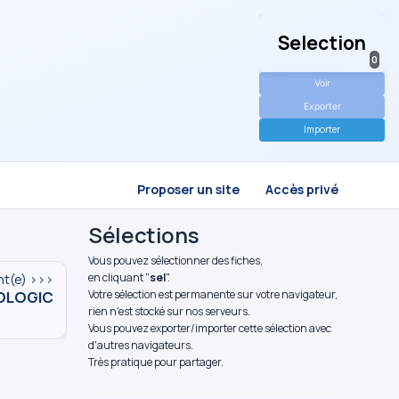
Selection
0
Voir
Exporter
Importer
Proposer un site
Accès privé
Sélections
Vous pouvez sélectionner des fiches,
en cliquant "
sel
".
nt(e) >>>
OLOGIC
Votre sélection est permanente sur votre navigateur,
rien n'est stocké sur nos serveurs.
Vous pouvez exporter/importer cette sélection avec
d'autres navigateurs.
Très pratique pour partager.