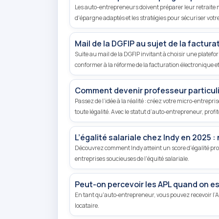
Les auto-entrepreneurs doivent préparer leur retraite m
d'épargne adaptés et les stratégies pour sécuriser votre
Mail de la DGFIP au sujet de la factura
Suite au mail de la DGFIP invitant à choisir une platef
conformer à la réforme de la facturation électronique et 
Comment devenir professeur particuli
Passez de l’idée à la réalité : créez votre micro‑entrep
toute légalité. Avec le statut d’auto‑entrepreneur, prof
L’égalité salariale chez Indy en 2025 : 
Découvrez comment Indy atteint un score d'égalité pro
entreprises soucieuses de l'équité salariale.
Peut-on percevoir les APL quand on e
En tant qu'auto‑entrepreneur, vous pouvez recevoir l’A
locataire.