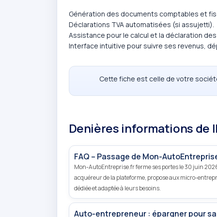
Génération des documents comptables et fisca
Déclarations TVA automatisées (si assujetti).
Assistance pour le calcul et la déclaration de
Interface intuitive pour suivre ses revenus, d
Cette fiche est celle de votre socié
Denières informations de 
FAQ – Passage de Mon-AutoEntreprise
Mon-AutoEntreprise.fr ferme ses portes le 30 juin 2026
acquéreur de la plateforme, propose aux micro-entrepre
dédiée et adaptée à leurs besoins.
Auto-entrepreneur : épargner pour sa