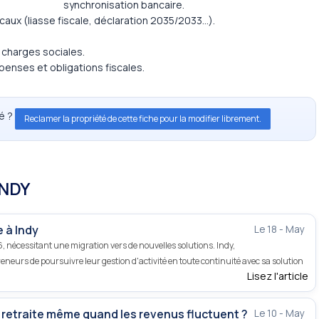
synchronisation bancaire.
ux (liasse fiscale, déclaration 2035/2033…).
s charges sociales.
épenses et obligations fiscales.
té ?
Reclamer la propriété de cette fiche pour la modifier librement.
INDY
 à Indy
Le 18 - May
, nécessitant une migration vers de nouvelles solutions. Indy,
neurs de poursuivre leur gestion d'activité en toute continuité avec sa solution
Lisez l'article
 retraite même quand les revenus fluctuent ?
Le 10 - May