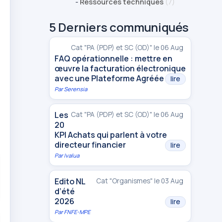
-
Ressources techniques
(7)
5 Derniers communiqués
Cat "PA (PDP) et SC (OD)" le 06 Aug
FAQ opérationnelle : mettre en
œuvre la facturation électronique
avec une Plateforme Agréée
lire
Par
Serensia
Les
Cat "PA (PDP) et SC (OD)" le 06 Aug
20
KPI Achats qui parlent à votre
directeur financier
lire
Par
Ivalua
Edito NL
Cat "Organismes" le 03 Aug
d’été
2026
lire
Par
FNFE-MPE