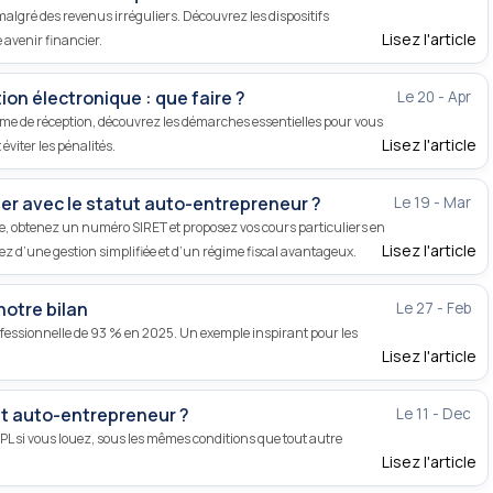
algré des revenus irréguliers. Découvrez les dispositifs
Lisez l'article
 avenir financier.
tion électronique : que faire ?
Le 20 - Apr
orme de réception, découvrez les démarches essentielles pour vous
Lisez l'article
éviter les pénalités.
er avec le statut auto-entrepreneur ?
Le 19 - Mar
rise, obtenez un numéro SIRET et proposez vos cours particuliers en
Lisez l'article
itez d’une gestion simplifiée et d’un régime fiscal avantageux.
notre bilan
Le 27 - Feb
fessionnelle de 93 % en 2025. Un exemple inspirant pour les
Lisez l'article
st auto-entrepreneur ?
Le 11 - Dec
PL si vous louez, sous les mêmes conditions que tout autre
Lisez l'article