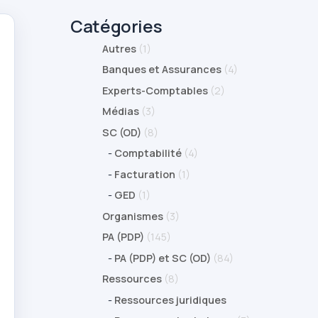
Catégories
Autres
(1)
Banques et Assurances
(4)
Experts-Comptables
(2)
Médias
(3)
SC (OD)
(8)
-
Comptabilité
(4)
-
Facturation
(1)
-
GED
(1)
Organismes
(3)
PA (PDP)
(145)
-
PA (PDP) et SC (OD)
(84)
Ressources
(8)
-
Ressources juridiques