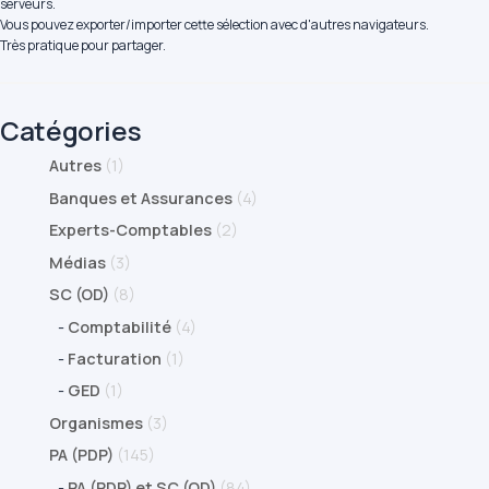
serveurs.
Vous pouvez exporter/importer cette sélection avec d'autres navigateurs.
Très pratique pour partager.
Catégories
Autres
(1)
Banques et Assurances
(4)
Experts-Comptables
(2)
Médias
(3)
SC (OD)
(8)
-
Comptabilité
(4)
-
Facturation
(1)
-
GED
(1)
Organismes
(3)
PA (PDP)
(145)
-
PA (PDP) et SC (OD)
(84)