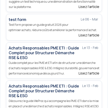
suggère un test technique ou une démonstration de fonctionnalité
Lisez l'article
sur la plateforme.
test form
Le 06 - Mar
Test Form propose un guide gratuit 2026 pour
optimiser achats, réduire coûts et améliorer la performance d’achat.
Lisez l'article
Achats Responsables PME ETI : Guide
Le 13 - Feb
Complet pour Structurer Démarche
RSE & ESG
Guide complet pour les PME et ETI afin de structurer une démarche
d’achats responsables RSE & ESG. Intégrez durabilité, gouvernance et
Lisez l'article
performance économique dès aujourd’hui.
Achats Responsables PME ETI : Guide
Le 13 - Feb
Complet pour Structurer Démarche
RSE & ESG
Découvrez le guide WeProc qui accompagne les PME‑ETI dans la mise
en place d’une démarche d’achats responsables. Intégrez RSE et ESG