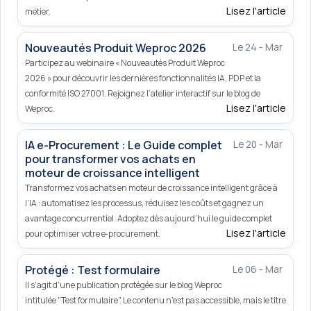
Lisez l'article
métier.
Nouveautés Produit Weproc 2026
Le 24 - Mar
Participez au webinaire « Nouveautés Produit Weproc
2026 » pour découvrir les dernières fonctionnalités IA, PDP et la
conformité ISO 27001. Rejoignez l’atelier interactif sur le blog de
Lisez l'article
Weproc.
IA e-Procurement : Le Guide complet
Le 20 - Mar
pour transformer vos achats en
moteur de croissance intelligent
Transformez vos achats en moteur de croissance intelligent grâce à
l’IA : automatisez les processus, réduisez les coûts et gagnez un
avantage concurrentiel. Adoptez dès aujourd’hui le guide complet
Lisez l'article
pour optimiser votre e‑procurement.
Protégé : Test formulaire
Le 06 - Mar
Il s'agit d'une publication protégée sur le blog Weproc
intitulée "Test formulaire". Le contenu n'est pas accessible, mais le titre