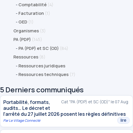
-
Comptabilité
(4)
-
Facturation
(1)
-
GED
(1)
Organismes
(3)
PA (PDP)
(145)
-
PA (PDP) et SC (OD)
(84)
Ressources
(8)
-
Ressources juridiques
-
Ressources techniques
(7)
5 Derniers communiqués
Portabilité, formats,
Cat "PA (PDP) et SC (OD)" le 07 Aug
audits… Le décret et
l’arrêté du 27 juillet 2026 posent les règles définitives
lire
Par
Le Village Connecté