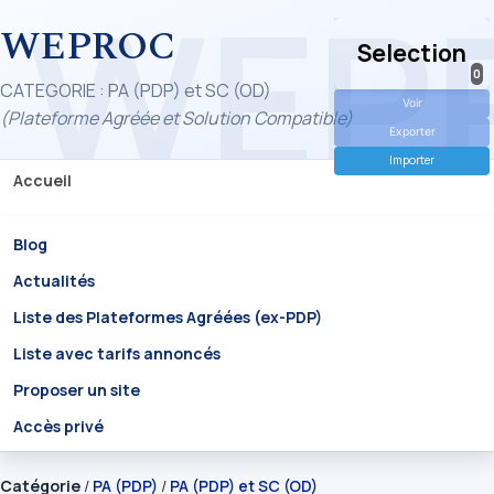
WEPROC
Selection
0
CATEGORIE : PA (PDP) et SC (OD)
Voir
(Plateforme Agréée et Solution Compatible)
Exporter
Importer
Accueil
Blog
Actualités
Liste des Plateformes Agréées (ex-PDP)
Liste avec tarifs annoncés
Proposer un site
Accès privé
Catégorie
/
PA (PDP)
/
PA (PDP) et SC (OD)