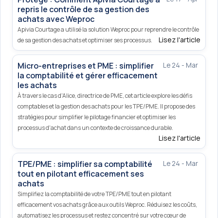
repris le contrôle de sa gestion des
achats avec Weproc
Apivia Courtage a utilisé la solution Weproc pour reprendre le contrôle
Lisez l'article
de sa gestion des achats et optimiser ses processus.
Micro-entreprises et PME : simplifier
Le 24 - Mar
la comptabilité et gérer efficacement
les achats
À travers le cas d'Alice, directrice de PME, cet article explore les défis
comptables et la gestion des achats pour les TPE/PME. Il propose des
stratégies pour simplifier le pilotage financier et optimiser les
processus d'achat dans un contexte de croissance durable.
Lisez l'article
TPE/PME : simplifier sa comptabilité
Le 24 - Mar
tout en pilotant efficacement ses
achats
Simplifiez la comptabilité de votre TPE/PME tout en pilotant
efficacement vos achats grâce aux outils Weproc. Réduisez les coûts,
automatisez les processus et restez concentré sur votre cœur de