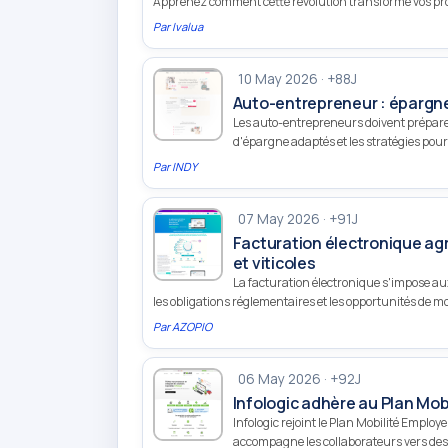
Apprenez comment cette révolution transforme vos pr
Par
Ivalua
10 May 2026 · +88J
Auto-entrepreneur : épargne
Les auto-entrepreneurs doivent préparer 
d'épargne adaptés et les stratégies pour 
Par
INDY
07 May 2026 · +91J
Facturation électronique agr
et viticoles
La facturation électronique s'impose au
les obligations réglementaires et les opportunités de mo
Par
AZOPIO
06 May 2026 · +92J
Infologic adhère au Plan Mob
Infologic rejoint le Plan Mobilité Emplo
accompagne les collaborateurs vers des 