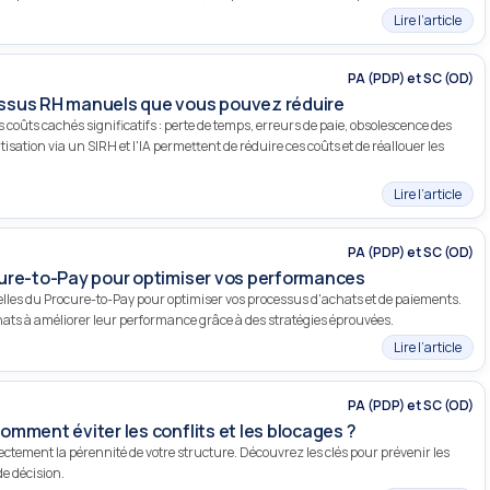
Lire l’article
PA (PDP) et SC (OD)
ssus RH manuels que vous pouvez réduire
oûts cachés significatifs : perte de temps, erreurs de paie, obsolescence des
tion via un SIRH et l'IA permettent de réduire ces coûts et de réallouer les
Lire l’article
PA (PDP) et SC (OD)
ure-to-Pay pour optimiser vos performances
lles du Procure-to-Pay pour optimiser vos processus d'achats et de paiements.
hats à améliorer leur performance grâce à des stratégies éprouvées.
Lire l’article
PA (PDP) et SC (OD)
mment éviter les conflits et les blocages ?
ctement la pérennité de votre structure. Découvrez les clés pour prévenir les
de décision.