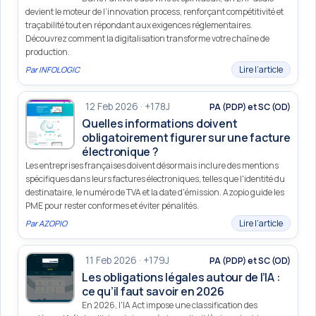
devient le moteur de l’innovation process, renforçant compétitivité et
traçabilité tout en répondant aux exigences réglementaires.
Découvrez comment la digitalisation transforme votre chaîne de
production.
Lire l’article
Par
INFOLOGIC
12 Feb 2026 · +178J
PA (PDP) et SC (OD)
Quelles informations doivent
obligatoirement figurer sur une facture
électronique ?
Les entreprises françaises doivent désormais inclure des mentions
spécifiques dans leurs factures électroniques, telles que l'identité du
destinataire, le numéro de TVA et la date d'émission. Azopio guide les
PME pour rester conformes et éviter pénalités.
Lire l’article
Par
AZOPIO
11 Feb 2026 · +179J
PA (PDP) et SC (OD)
Les obligations légales autour de l’IA :
ce qu’il faut savoir en 2026
En 2026, l'IA Act impose une classification des