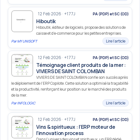
12 Feb 2026 · +177J
PA (PDP) et SC (OD)
Hiboutik
Hiboutik, éditeur de logiciels, propose des solutions de
caisse et d’e‑commerce pour les petites entreprises.
Lire l’article
Par
MY UNISOFT
12 Feb 2026 · +177J
PA (PDP) et SC (OD)
Témoignage client produits de la mer :
VIVIERS DE SAINT COLOMBAN
VIVIERS DE SAINT COLOMBAN confie son succès après
le déploiement de l’ERP Copilote. Cette solution a optimisé la traçabilité
et la productivité, renforçant leur position sur le marché des produits
de la mer.
Lire l’article
Par
INFOLOGIC
12 Feb 2026 · +177J
PA (PDP) et SC (OD)
Vins & spiritueux : l’ERP moteur de
l’innovation process
Dans l’univers des vins et spiritueux, un ERP dédié