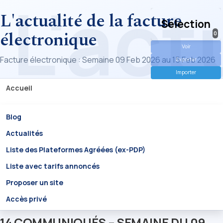
L'actualité de la facture
Selection
électronique
0
Voir
Facture électronique : Semaine 09 Feb 2026 au 15 Feb 2026
Exporter
Importer
Accueil
Blog
Actualités
Liste des Plateformes Agréées (ex-PDP)
Liste avec tarifs annoncés
Proposer un site
Accès privé
14 COMMUNIQUÉS – SEMAINE DU 09