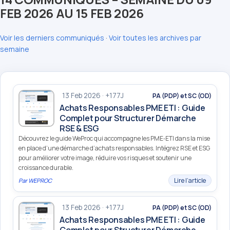
FEB 2026 AU 15 FEB 2026
Voir les derniers communiqués
·
Voir toutes les archives par
semaine
13 Feb 2026 · +177J
PA (PDP) et SC (OD)
Achats Responsables PME ETI : Guide
Complet pour Structurer Démarche
RSE & ESG
Découvrez le guide WeProc qui accompagne les PME‑ETI dans la mise
en place d’une démarche d’achats responsables. Intégrez RSE et ESG
pour améliorer votre image, réduire vos risques et soutenir une
croissance durable.
Lire l’article
Par
WEPROC
13 Feb 2026 · +177J
PA (PDP) et SC (OD)
Achats Responsables PME ETI : Guide
Complet pour Structurer Démarche