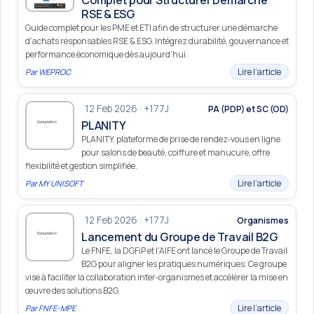
RSE & ESG
Guide complet pour les PME et ETI afin de structurer une démarche
d’achats responsables RSE & ESG. Intégrez durabilité, gouvernance et
performance économique dès aujourd’hui.
Lire l’article
Par
WEPROC
12 Feb 2026 · +177J
PA (PDP) et SC (OD)
PLANITY
PLANITY, plateforme de prise de rendez‑vous en ligne
pour salons de beauté, coiffure et manucure, offre
flexibilité et gestion simplifiée.
Lire l’article
Par
MY UNISOFT
12 Feb 2026 · +177J
Organismes
Lancement du Groupe de Travail B2G
Le FNFE, la DGFiP et l'AIFE ont lancé le Groupe de Travail
B2G pour aligner les pratiques numériques. Ce groupe
vise à faciliter la collaboration inter‑organismes et accélérer la mise en
œuvre des solutions B2G.
Lire l’article
Par
FNFE-MPE