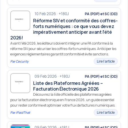
10 Feb 2026 · +180J
PA (PDP) et SC (OD)
Réforme SIV et conformité des coffres-
forts numériques : ce que vous devez
impérativement anticiper avant l’été
2026!
Avant l'été 2026, les éditeurs doivent intégrer une PA conforme à la
réforme SIV pour sécuriser les coffres-forts numériques. Anticiper les
exigences réglementaires garantit conformité et évite sanctions.
Lire l’article
Par
Cecurity
09 Feb 2026 · +180J
PA (PDP) et SC (OD)
Liste des Plateformes Agréées –
Facturation Électronique 2026
Découvrez la liste officielle des plateformes agréées
pour la facturation électronique en France 2026, un guide essentiel
pour rester conforme et optimiser votre flux de factures numériques.
Lire l’article
Par
iPaidThat
09 Feb 2026 · +181J
PA (PDP) et SC (OD)