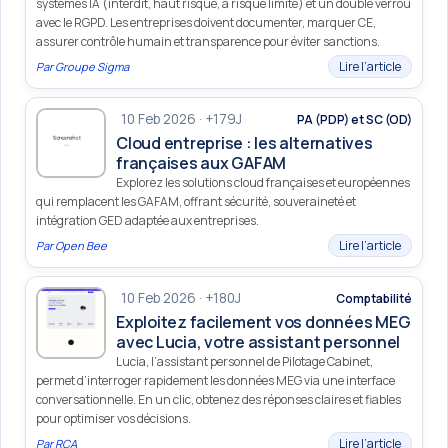
systèmes IA (interdit, haut risque, à risque limité) et un double verrou
avec le RGPD. Les entreprises doivent documenter, marquer CE,
assurer contrôle humain et transparence pour éviter sanctions.
Lire l’article
Par
Groupe Sigma
10 Feb 2026 · +179J
PA (PDP) et SC (OD)
Cloud entreprise : les alternatives
françaises aux GAFAM
Explorez les solutions cloud françaises et européennes
qui remplacent les GAFAM, offrant sécurité, souveraineté et
intégration GED adaptée aux entreprises.
Lire l’article
Par
Open Bee
10 Feb 2026 · +180J
Comptabilité
Exploitez facilement vos données MEG
avec Lucia, votre assistant personnel
Lucia, l’assistant personnel de Pilotage Cabinet,
permet d’interroger rapidement les données MEG via une interface
conversationnelle. En un clic, obtenez des réponses claires et fiables
pour optimiser vos décisions.
Lire l’article
Par
RCA