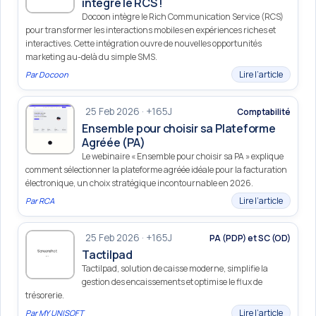
intègre le RCS !
Docoon intègre le Rich Communication Service (RCS)
pour transformer les interactions mobiles en expériences riches et
interactives. Cette intégration ouvre de nouvelles opportunités
marketing au-delà du simple SMS.
Lire l’article
Par
Docoon
25 Feb 2026 · +165J
Comptabilité
Ensemble pour choisir sa Plateforme
Agréée (PA)
Le webinaire « Ensemble pour choisir sa PA » explique
comment sélectionner la plateforme agréée idéale pour la facturation
électronique, un choix stratégique incontournable en 2026.
Lire l’article
Par
RCA
25 Feb 2026 · +165J
PA (PDP) et SC (OD)
Tactilpad
Tactilpad, solution de caisse moderne, simplifie la
gestion des encaissements et optimise le flux de
trésorerie.
Lire l’article
Par
MY UNISOFT