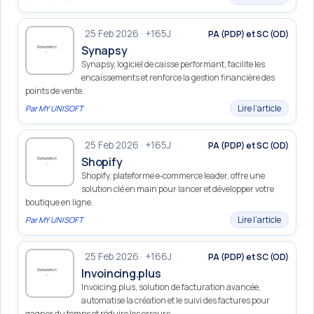
25 Feb 2026 · +165J
PA (PDP) et SC (OD)
Synapsy
Synapsy, logiciel de caisse performant, facilite les
encaissements et renforce la gestion financière des
points de vente.
Lire l’article
Par
MY UNISOFT
25 Feb 2026 · +165J
PA (PDP) et SC (OD)
Shopify
Shopify, plateforme e‑commerce leader, offre une
solution clé en main pour lancer et développer votre
boutique en ligne.
Lire l’article
Par
MY UNISOFT
25 Feb 2026 · +166J
PA (PDP) et SC (OD)
Invoincing.plus
Invoicing.plus, solution de facturation avancée,
automatise la création et le suivi des factures pour
gagner du temps et réduire les erreurs.