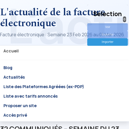
L'actualité de la facture
Selection
électronique
0
Voir
Facture électronique : Semaine 23 Feb 2026 au 01 Mar 2026
Exporter
Importer
Accueil
Blog
Actualités
Liste des Plateformes Agréées (ex-PDP)
Liste avec tarifs annoncés
Proposer un site
Accès privé
32 COMMUNIQUÉS – SEMAINE DU 23