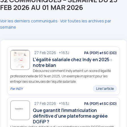
FEB 2026 AU 01 MAR 2026
Voir les derniers communiqués
·
Voir toutes les archives par
semaine
27 Feb 2026 · +163J
PA (PDP) et SC (OD)
L’égalité salariale chez Indy en 2025 :
notre bilan
Découvrez comment Indy atteint un score d'égalité
professionnelle de 93 % en 2025. Un exemple inspirant pour les
entreprises soucieuses de l'équité salariale.
Lire l’article
Par
INDY
27 Feb 2026 · +163J
PA (PDP) et SC (OD)
Que garantit l’immatriculation
définitive d’une plateforme agréée
DGFiP ?