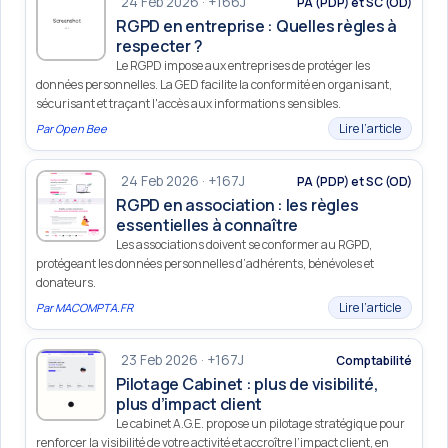
24 Feb 2026 · +166J
PA (PDP) et SC (OD)
RGPD en entreprise : Quelles règles à
respecter ?
Le RGPD impose aux entreprises de protéger les
données personnelles. La GED facilite la conformité en organisant,
sécurisant et traçant l'accès aux informations sensibles.
Lire l’article
Par
Open Bee
24 Feb 2026 · +167J
PA (PDP) et SC (OD)
RGPD en association : les règles
essentielles à connaître
Les associations doivent se conformer au RGPD,
protégeant les données personnelles d’adhérents, bénévoles et
donateurs.
Lire l’article
Par
MACOMPTA.FR
23 Feb 2026 · +167J
Comptabilité
Pilotage Cabinet : plus de visibilité,
plus d’impact client
Le cabinet A.G.E. propose un pilotage stratégique pour
renforcer la visibilité de votre activité et accroître l’impact client, en