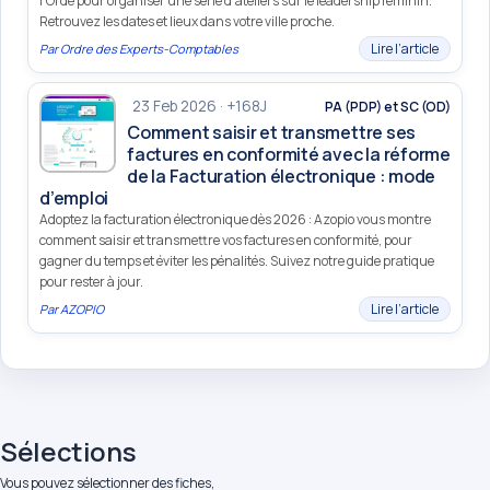
l’Orde pour organiser une série d’ateliers sur le leadership féminin.
Retrouvez les dates et lieux dans votre ville proche.
Lire l’article
Par
Ordre des Experts-Comptables
23 Feb 2026 · +168J
PA (PDP) et SC (OD)
Comment saisir et transmettre ses
factures en conformité avec la réforme
de la Facturation électronique : mode
d’emploi
Adoptez la facturation électronique dès 2026 : Azopio vous montre
comment saisir et transmettre vos factures en conformité, pour
gagner du temps et éviter les pénalités. Suivez notre guide pratique
pour rester à jour.
Lire l’article
Par
AZOPIO
Sélections
Vous pouvez sélectionner des fiches,