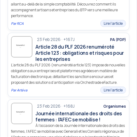
allant au-delà de la simple comptabilité. Découvrez comment ils
accompagnent artisans et entreprises du BTP vers une meilleure
performance.
Lire l’article
Par
RCA
23 Feb 2026 · +167J
PA (PDP)
Article 28 du PLF 2026 renuméroté
Article 123 : obligations et risques pour
les entreprises
L'article 28 du PLF 2026 (renuméroté article 123) impose de nouvelles
obligations aux entreprises et plateformes agréées en matière de
facturation électronique, détaillant les sanctions encourues et
proposant des solutions d’anticipation via Orchestrade eFacture.
Lire l’article
Par
Artéva
23 Feb 2026 · +168J
Organismes
Journée internationale des droits des
femmes : l’AFEC se mobilise !
À l’occasion de la Journée internationale des droits des
femmes, l’AFEC se mobilise avec Generali et les Conseils régionaux de