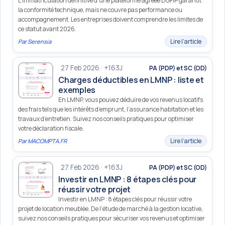
L’immatriculation définitive d’une plateforme agréée DGFiP garantit
la conformité technique, mais ne couvre pas performance ou
accompagnement. Les entreprises doivent comprendre les limites de
ce statut avant 2026.
Lire l’article
Par
Serensia
27 Feb 2026 · +163J
PA (PDP) et SC (OD)
Charges déductibles en LMNP : liste et
exemples
En LMNP, vous pouvez déduire de vos revenus locatifs
des frais tels que les intérêts d’emprunt, l’assurance habitation et les
travaux d’entretien. Suivez nos conseils pratiques pour optimiser
votre déclaration fiscale.
Lire l’article
Par
MACOMPTA.FR
27 Feb 2026 · +163J
PA (PDP) et SC (OD)
Investir en LMNP : 8 étapes clés pour
réussir votre projet
Investir en LMNP : 8 étapes clés pour réussir votre
projet de location meublée. De l’étude de marché à la gestion locative,
suivez nos conseils pratiques pour sécuriser vos revenus et optimiser