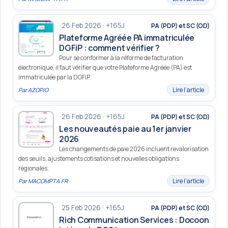
26 Feb 2026 · +165J
PA (PDP) et SC (OD)
Plateforme Agréée PA immatriculée
DGFiP : comment vérifier ?
Pour se conformer à la réforme de facturation
électronique, il faut vérifier que votre Plateforme Agréée (PA) est
immatriculée par la DGFiP.
Lire l’article
Par
AZOPIO
26 Feb 2026 · +165J
PA (PDP) et SC (OD)
Les nouveautés paie au 1er janvier
2026
Les changements de paie 2026 incluent revalorisation
des seuils, ajustements cotisations et nouvelles obligations
régionales.
Lire l’article
Par
MACOMPTA.FR
25 Feb 2026 · +165J
PA (PDP) et SC (OD)
Rich Communication Services : Docoon