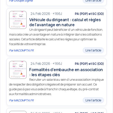
Lire l’article
Par
Groupe Sigma
24 Feb 2026 · +166J
PA (PDP) et SC (OD)
Véhicule du dirigeant : calcul et règles
de l’avantage en nature
Un dirigeant peut bénéficier d’un véhicule de fonction,
mais cela crée un avantage en nature à intégrer dans les cotisations
sociales. Cet article détaille le calcul et les règles pour optimiser la
fiscalité de votre entreprise.
Lire l’article
Par
MACOMPTA.FR
24 Feb 2026 · +166J
PA (PDP) et SC (OD)
Formalités d’embauche en association
: les étapes clés
Recruter un salarié au sein d’une association implique
de respecter des obligations légales et de préparer son accueil. Ce
guide pas à pas vous aide à franchir chaque étape, du pré-contrat
aux formalités administratives.
Lire l’article
Par
MACOMPTA.FR