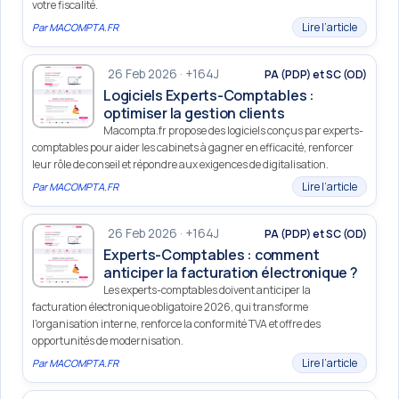
votre fiscalité.
Lire l’article
Par
MACOMPTA.FR
26 Feb 2026 · +164J
PA (PDP) et SC (OD)
Logiciels Experts-Comptables :
optimiser la gestion clients
Macompta.fr propose des logiciels conçus par experts-
comptables pour aider les cabinets à gagner en efficacité, renforcer
leur rôle de conseil et répondre aux exigences de digitalisation.
Lire l’article
Par
MACOMPTA.FR
26 Feb 2026 · +164J
PA (PDP) et SC (OD)
Experts-Comptables : comment
anticiper la facturation électronique ?
Les experts-comptables doivent anticiper la
facturation électronique obligatoire 2026, qui transforme
l'organisation interne, renforce la conformité TVA et offre des
opportunités de modernisation.
Lire l’article
Par
MACOMPTA.FR