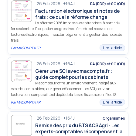
26 Feb 2026 · +164J
PA (PDP) et SC (OD)
Facturation électronique et notes de
frais : ce que la réforme change
La réforme 2026 impose aux entreprises, à partir du
1er septembre, l’obligation progressive d’émettre et recevoir des
factures électroniques, impactant également la gestion des notes de
frais.
Lire l’article
Par
MACOMPTA.FR
26 Feb 2026 · +164J
PA (PDP) et SC (OD)
Gérer une SCI avec macompta.fr :
guide complet pour les cabinets
Macompta.fr offre un environnement intégré aux
experts-comptables pour gérer efficacement les SCI, couvrant
facturation, comptabilité et dépôt de la liasse fiscale selon IR ou IS.
Lire l’article
Par
MACOMPTA.FR
26 Feb 2026 · +164J
Organismes
Remise des prix du BTS ACS’Agri - Les
experts-comptables récompensent la