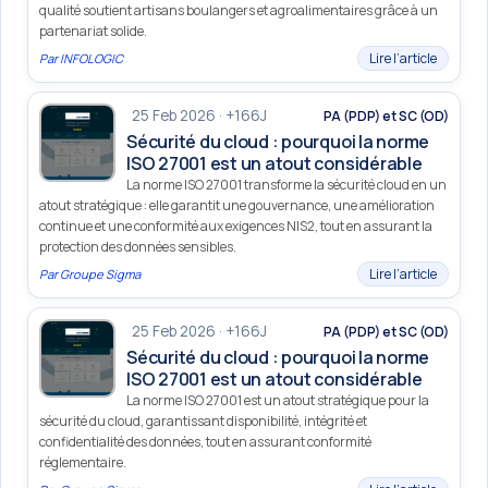
qualité soutient artisans boulangers et agroalimentaires grâce à un
partenariat solide.
Lire l’article
Par
INFOLOGIC
25 Feb 2026 · +166J
PA (PDP) et SC (OD)
Sécurité du cloud : pourquoi la norme
ISO 27001 est un atout considérable
La norme ISO 27001 transforme la sécurité cloud en un
atout stratégique : elle garantit une gouvernance, une amélioration
continue et une conformité aux exigences NIS2, tout en assurant la
protection des données sensibles.
Lire l’article
Par
Groupe Sigma
25 Feb 2026 · +166J
PA (PDP) et SC (OD)
Sécurité du cloud : pourquoi la norme
ISO 27001 est un atout considérable
La norme ISO 27001 est un atout stratégique pour la
sécurité du cloud, garantissant disponibilité, intégrité et
confidentialité des données, tout en assurant conformité
réglementaire.