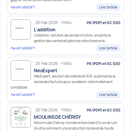
Lire l’article
Par
MY UNISOFT
25 Feb 2026 · +166J
PA (PDP) et SC (OD)
L’addition
L'Addition, solution de caisse intuitive, simplifie la
gestion des ventes et optimise votre trésorerie.
Lire l’article
Par
MY UNISOFT
25 Feb 2026 · +166J
PA (PDP) et SC (OD)
NéoExpert
NéoExpert, solution de collecte et OCR, automatise la
saisie des factures pour accélérer votre traitement
comptable.
Lire l’article
Par
MY UNISOFT
25 Feb 2026 · +166J
PA (PDP) et SC (OD)
MOULINS DE CHÉRISY
Moulins de Chérisy, minoterie familiale d’Eure‑et‑Loir,
illustre comment une production locale et de haute