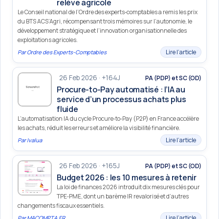
relève agricole
Le Conseil national de l’Ordre des experts‑comptables a remis les prix
du BTS ACS’Agri, récompensant trois mémoires sur l’autonomie, le
développement stratégique et l’innovation organisationnelle des
exploitations agricoles.
Lire l’article
Par
Ordre des Experts-Comptables
26 Feb 2026 · +164J
PA (PDP) et SC (OD)
Procure-to-Pay automatisé : l’IA au
service d’un processus achats plus
fluide
L’automatisation IA du cycle Procure‑to‑Pay (P2P) en France accélère
les achats, réduit les erreurs et améliore la visibilité financière.
Lire l’article
Par
Ivalua
26 Feb 2026 · +165J
PA (PDP) et SC (OD)
Budget 2026 : les 10 mesures à retenir
La loi de finances 2026 introduit dix mesures clés pour
TPE‑PME, dont un barème IR revalorisé et d’autres
changements fiscaux essentiels.
Lire l’article
Par
MACOMPTA.FR