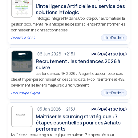
L’Intelligence Artificielle au service des
solutions Infologic
Infologic intègre l’IA dans Copilote pour automatiser la
gestion documentaire, anticiper les besoins clients et transformer les
données en insights actionnables.
Lire l’article
Par
INFOLOGIC
06 Jan 2026 · +215J
PA (PDP) et SC (OD)
Recrutement : les tendances 2026 à
suivre
Les tendances RH 2026 : IA agentique, compétences
clés et hyper‑personnalisation des candidats. Mobilité interne et RSE
deviennent les leviers majeurs du recrutement.
Lire l’article
Par
Groupe Sigma
05 Jan 2026 · +215J
PA (PDP) et SC (OD)
Maîtriser le sourcing stratégique : 7
étapes essentielles pour des Achats
performants
Maîtrisez le sourcing stratégique en suivant 7 étapes clés pour