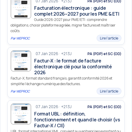
07 Jan 2026 · +213J
PA (PDP) et SC (OD)
Facturation électronique : guide
complet 2026–2027 pour les PME & ETI
Guide 2026‑2027 pour PME/ETI : comprendre
obligations, choisir plateforme agréée, migrer factures et maîtriser
coûts.
Lire l’article
Par
WEPROC
07 Jan 2026 · +213J
PA (PDP) et SC (OD)
Factur-X : le format de facture
électronique clé pour la conformité
2026
Factur‑X, format standard français, garantit conformité 2026 et
simplifie l’échange numérique des factures.
Lire l’article
Par
WEPROC
07 Jan 2026 · +213J
PA (PDP) et SC (OD)
Format UBL : définition,
fonctionnement et quand le choisir (vs
Factur-X / CII)
UBL, format international XML, convient aux entreprises exportant ou