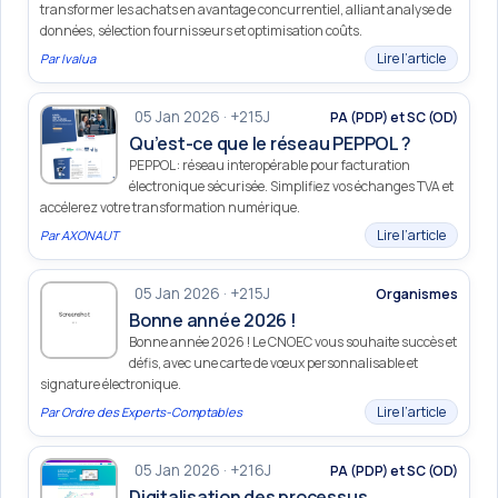
transformer les achats en avantage concurrentiel, alliant analyse de
données, sélection fournisseurs et optimisation coûts.
Lire l’article
Par
Ivalua
05 Jan 2026 · +215J
PA (PDP) et SC (OD)
Qu’est-ce que le réseau PEPPOL ?
PEPPOL : réseau interopérable pour facturation
électronique sécurisée. Simplifiez vos échanges TVA et
accélerez votre transformation numérique.
Lire l’article
Par
AXONAUT
05 Jan 2026 · +215J
Organismes
Bonne année 2026 !
Bonne année 2026 ! Le CNOEC vous souhaite succès et
défis, avec une carte de vœux personnalisable et
signature électronique.
Lire l’article
Par
Ordre des Experts-Comptables
05 Jan 2026 · +216J
PA (PDP) et SC (OD)
Digitalisation des processus