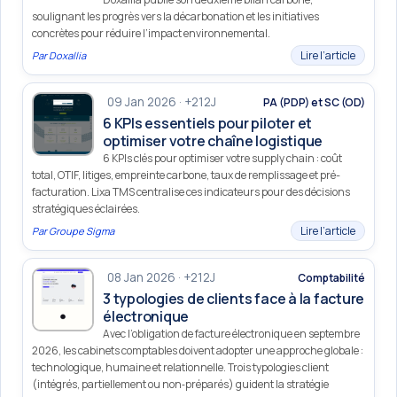
soulignant les progrès vers la décarbonation et les initiatives
concrètes pour réduire l’impact environnemental.
Lire l’article
Par
Doxallia
09 Jan 2026 · +212J
PA (PDP) et SC (OD)
6 KPIs essentiels pour piloter et
optimiser votre chaîne logistique
6 KPIs clés pour optimiser votre supply chain : coût
total, OTIF, litiges, empreinte carbone, taux de remplissage et pré-
facturation. Lixa TMS centralise ces indicateurs pour des décisions
stratégiques éclairées.
Lire l’article
Par
Groupe Sigma
08 Jan 2026 · +212J
Comptabilité
3 typologies de clients face à la facture
électronique
Avec l’obligation de facture électronique en septembre
2026, les cabinets comptables doivent adopter une approche globale :
technologique, humaine et relationnelle. Trois typologies client
(intégrés, partiellement ou non‑préparés) guident la stratégie