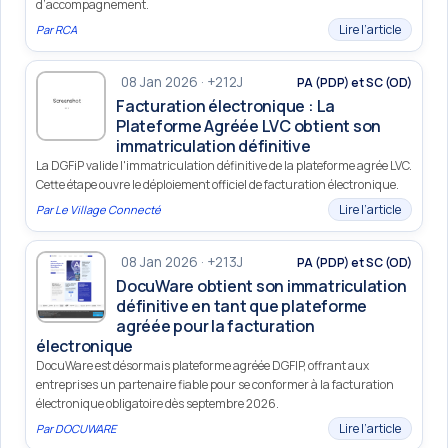
d’accompagnement.
Lire l’article
Par
RCA
08 Jan 2026 · +212J
PA (PDP) et SC (OD)
Facturation électronique : La
Plateforme Agréée LVC obtient son
immatriculation définitive
La DGFiP valide l'immatriculation définitive de la plateforme agrée LVC.
Cette étape ouvre le déploiement officiel de facturation électronique.
Lire l’article
Par
Le Village Connecté
08 Jan 2026 · +213J
PA (PDP) et SC (OD)
DocuWare obtient son immatriculation
définitive en tant que plateforme
agréée pour la facturation
électronique
DocuWare est désormais plateforme agréée DGFIP, offrant aux
entreprises un partenaire fiable pour se conformer à la facturation
électronique obligatoire dès septembre 2026.
Lire l’article
Par
DOCUWARE