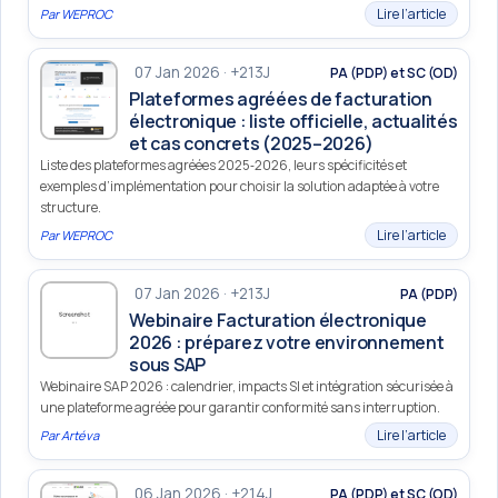
Lire l’article
Par
WEPROC
07 Jan 2026 · +213J
PA (PDP) et SC (OD)
Plateformes agréées de facturation
électronique : liste officielle, actualités
et cas concrets (2025–2026)
Liste des plateformes agréées 2025‑2026, leurs spécificités et
exemples d’implémentation pour choisir la solution adaptée à votre
structure.
Lire l’article
Par
WEPROC
07 Jan 2026 · +213J
PA (PDP)
Webinaire Facturation électronique
2026 : préparez votre environnement
sous SAP
Webinaire SAP 2026 : calendrier, impacts SI et intégration sécurisée à
une plateforme agréée pour garantir conformité sans interruption.
Lire l’article
Par
Artéva
06 Jan 2026 · +214J
PA (PDP) et SC (OD)