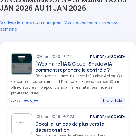
JAN 2026 AU 11 JAN 2026
Voir les derniers communiqués
·
Voir toutes les archives par
semaine
09 Jan 2026 · +211J
PA (PDP) et SC (OD)
[Webinaire] IA & Cloud | Shadow IA :
comment reprendre le contrôle ?
Découvrez comment maîtriser le Shadow IA et protéger
vos données tout en stimulant l’innovation. Ce webinaire de 30 min
offre un cadre simple pour transformer les initiatives métiers en
projets sécurisés.
Lire l’article
Par
Groupe Sigma
09 Jan 2026 · +212J
PA (PDP) et SC (OD)
Doxallia, un pas de plus vers la
décarbonation
Doxallia publie son deuxième bilan carbone,