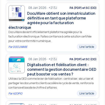
08 Jan 2026 · +213J
PA (PDP) et SC (OD)
DocuWare obtient son immatriculation
définitive en tant que plateforme
agréée pour la facturation
électronique
DocuWare devient officiellement plateforme agréée pour la
facturation électronique. Faites confiance à cette solution certifiée
pour votre conformité numérique.
Lire l’article
Par
DOCUWARE
08 Jan 2026 · +213J
PA (PDP) et SC (OD)
Digitalisation et fidélisation client :
comment la gestion documentaire GED
peut booster vos ventes ?
Utilisez la GED comme levier de fidélisation : centraliser, sécuriser et
partager les documents clients accélère le cycle de vente, renforce la
confiance et booste le chiffre d’affaires.
Lire l’article
Par
AZOPIO