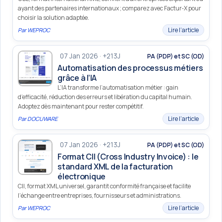
ayant des partenaires internationaux ; comparez avec Factur‑X pour
choisir la solution adaptée.
Lire l’article
Par
WEPROC
07 Jan 2026 · +213J
PA (PDP) et SC (OD)
Automatisation des processus métiers
grâce à l’IA
L’IA transforme l’automatisation métier : gain
d’efficacité, réduction des erreurs et libération du capital humain.
Adoptez dès maintenant pour rester compétitif.
Lire l’article
Par
DOCUWARE
07 Jan 2026 · +213J
PA (PDP) et SC (OD)
Format CII (Cross Industry Invoice) : le
standard XML de la facturation
électronique
CII, format XML universel, garantit conformité française et facilite
l’échange entre entreprises, fournisseurs et administrations.
Lire l’article
Par
WEPROC