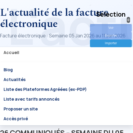
L'actualité de la facture
Selection
électronique
0
Voir
Facture électronique : Semaine 05 Jan 2026 au 11 Jan 2026
Exporter
Importer
Accueil
Blog
Actualités
Liste des Plateformes Agréées (ex-PDP)
Liste avec tarifs annoncés
Proposer un site
Accès privé
26 COMMUNIQUÉS – SEMAINE DU 05