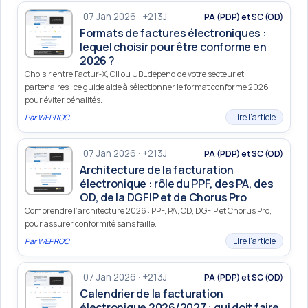
07 Jan 2026 · +213J
PA (PDP) et SC (OD)
Formats de factures électroniques :
lequel choisir pour être conforme en
2026 ?
Choisir entre Factur‑X, CII ou UBL dépend de votre secteur et
partenaires ; ce guide aide à sélectionner le format conforme 2026
pour éviter pénalités.
Lire l’article
Par
WEPROC
07 Jan 2026 · +213J
PA (PDP) et SC (OD)
Architecture de la facturation
électronique : rôle du PPF, des PA, des
OD, de la DGFIP et de Chorus Pro
Comprendre l’architecture 2026 : PPF, PA, OD, DGFIP et Chorus Pro,
pour assurer conformité sans faille.
Lire l’article
Par
WEPROC
07 Jan 2026 · +213J
PA (PDP) et SC (OD)
Calendrier de la facturation
électronique 2026/2027 : qui doit faire