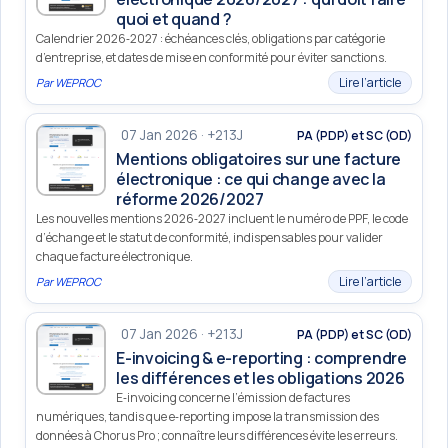
quoi et quand ?
Calendrier 2026‑2027 : échéances clés, obligations par catégorie
d’entreprise, et dates de mise en conformité pour éviter sanctions.
Lire l’article
Par
WEPROC
07 Jan 2026 · +213J
PA (PDP) et SC (OD)
Mentions obligatoires sur une facture
électronique : ce qui change avec la
réforme 2026/2027
Les nouvelles mentions 2026‑2027 incluent le numéro de PPF, le code
d’échange et le statut de conformité, indispensables pour valider
chaque facture électronique.
Lire l’article
Par
WEPROC
07 Jan 2026 · +213J
PA (PDP) et SC (OD)
E-invoicing & e-reporting : comprendre
les différences et les obligations 2026
E‑invoicing concerne l’émission de factures
numériques, tandis que e‑reporting impose la transmission des
données à Chorus Pro ; connaître leurs différences évite les erreurs.